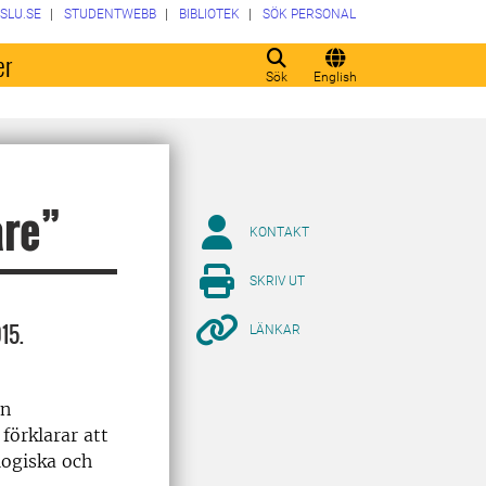
SLU.SE
STUDENTWEBB
BIBLIOTEK
SÖK PERSONAL
er
Sök
English
are”
KONTAKT
SKRIV UT
15.
LÄNKAR
an
förklarar att
logiska och