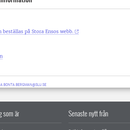
 beställas på Stora Ensos webb.
in
A.BONTA.BERGMAN@SLU.SE
ig som är
Senaste nytt från