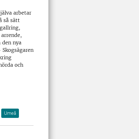
jälva arbetar
å så sätt
gallring,
 arrende,
å den nya
 - Skogsägaren
kring
yhörda och
Umeå