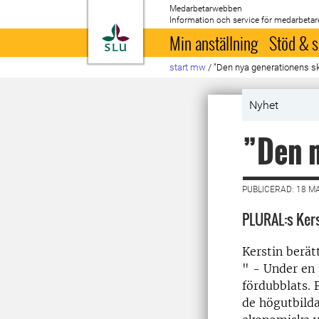
Medarbetarwebben
Information och service för medarbetar
Till startsida
Min anställning
Stöd & s
start mw
/
”Den nya generationens s
Nyhet
”Den 
PUBLICERAD: 18 M
PLURAL:s Kerst
Kerstin berät
" - Under en
fördubblats. 
de högutbilda