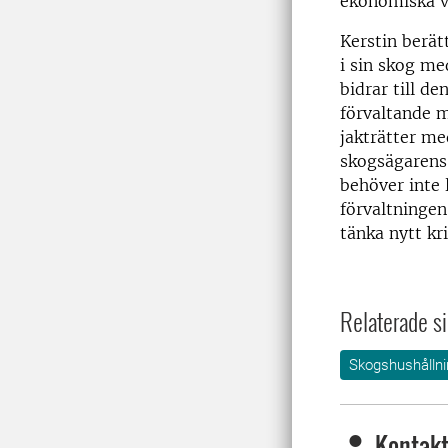
ekonomiska v
Kerstin berät
i sin skog me
bidrar till d
förvaltande 
jakträtter me
skogsägarens 
behöver inte l
förvaltningen
tänka nytt kr
Relaterade si
Skogshushållni
Kontakt