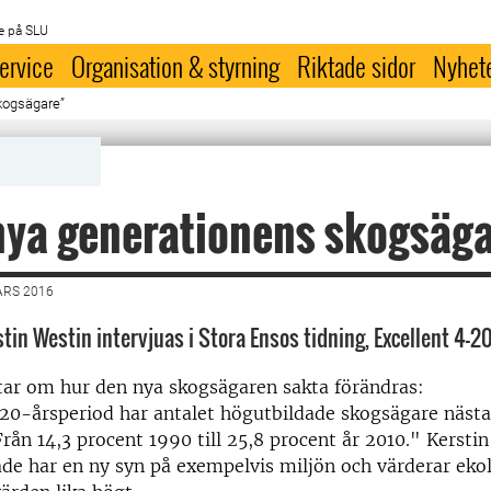
e på SLU
ervice
Organisation & styrning
Riktade sidor
Nyhet
kogsägare”
nya generationens skogsäg
ARS 2016
in Westin intervjuas i Stora Ensos tidning, Excellent 4-20
tar om hur den nya skogsägaren sakta förändras:
 20-årsperiod har antalet högutbildade skogsägare näst
Från 14,3 procent 1990 till 25,8 procent år 2010." Kerstin 
de har en ny syn på exempelvis miljön och värderar eko