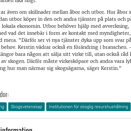
ärden lika högt.
tar även om skillnader mellan åbor och utbor. Hur åbor s
dan utbor köper in den och andra tjänster på plats och p
en lokala ekonomin. Utbor behöver hjälp med avverkning, 
med vad det innebär i form av kontakt med myndigheter,
d mera. "Därför ser vi nya tjänster dyka upp som svar p
behov. Kerstin vädrar också en förändring i branschen.
ängre bara någon att sälja sitt virke till, utan också råd 
 av skogen. Därför måste virkesköpare och andra vara l
ing hur man närmar sig skogsägarna, säger Kerstin."
dor:
ng
Skogsvetenskap
Institutionen för skoglig resurshushållning
information