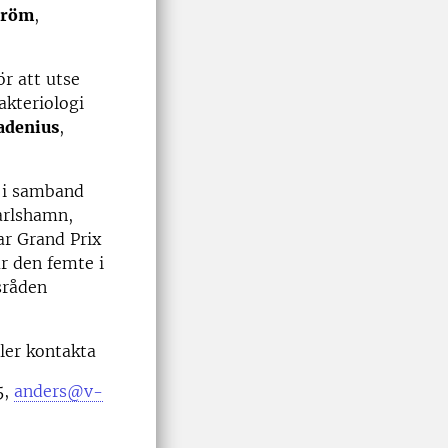
tröm
,
r att utse
bakteriologi
adenius
,
ar i samband
Karlshamn,
ar Grand Prix
r den femte i
sråden
ler kontakta
5,
anders@v-