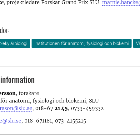
ke
, projektledare Forskar Grand Prix SLU,
marnie.hancke
dor:
lekylärbiologi
Institutionen för anatomi, fysiologi och biokemi
V
information
ersson
, forskare
 för anatomi, fysiologi och biokemi, SLU
rsson@slu.se
, 018-67
21 45
, 0733-459332
e@slu.se
, 018-671181, 073-4155215