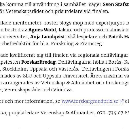
ka komma till användning i samhället, säger
Sven Stafs
ör Vetenskapsrådet och prisutdelare vid finalen.
mlade mentometer-röster slogs ihop med expertjuryns fö
yn bestod av
Agnes Wold
, läkare och professor i klinisk 
 universitet,
Anja Lundqvist
, skådespelare och
Patrik H
h chefredaktör för bl.a. Forskning & Framsteg.
ade kvalificerat sig till finalen via regionala deltävling
apsfesten
ForskarFredag
. Deltävlingarna hölls i Borås, 
 Stockholm, Uppsala och Västerås. Deltävlingen i Forsk
nades av SLU och Uppsala Universitet. Årets riksfinal va
h arrangerades av Vetenskap & Allmänhet och forskning
e, Vetenskapsrådet och Vinnova.
er och mer information, se
www.forskargrandprix.se
el
man
, projektledare Vetenskap & Allmänhet, 070-734 07 8