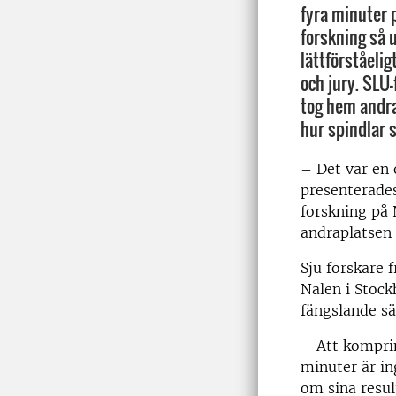
fyra minuter p
forskning så 
lättförståelig
och jury. SLU
tog hem andra
hur spindlar 
– Det var en 
presenterades
forskning på
andraplatsen 
Sju forskare 
Nalen i Stock
fängslande sä
– Att komprim
minuter är in
om sina resul