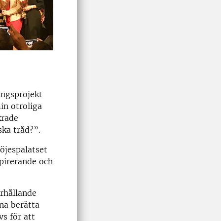
ingsprojekt
in otroliga
krade
ska tråd?”.
nöjespalatset
spirerande och
erhållande
nna berätta
vs för att