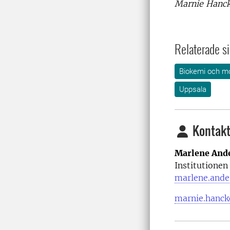
Marnie Hanc
Relaterade si
Biokemi och mo
Uppsala
Kontakt
Marlene And
Institutionen
marlene.ande
marnie.hanck