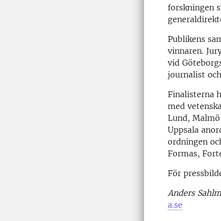
forskningen s
generaldirekt
Publikens sa
vinnaren. Jur
vid Göteborgs
journalist oc
Finalisterna h
med vetensk
Lund, Malmö,
Uppsala anord
ordningen oc
Formas, Fort
För pressbild
Anders Sahl
a.se