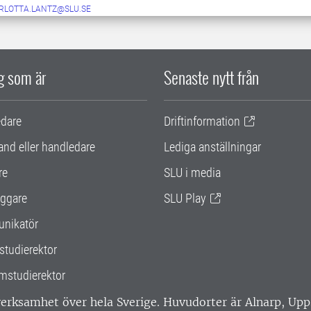
RLOTTA.LANTZ@SLU.SE
ig som är
Senaste nytt från
edare
Driftinformation
and eller handledare
Lediga anställningar
re
SLU i media
ggare
SLU Play
nikatör
studierektor
mstudierektor
 verksamhet över hela Sverige. Huvudorter är Alnarp, U