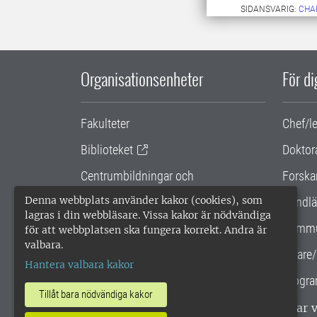
SIDANSVARIG:
CHA
Organisationsenheter
För d
Fakulteter
Chef/l
Biblioteket
Doktor
Centrumbildningar och
Forska
samarbetsprojekt
Denna webbplats använder kakor (cookies), som
Handlä
lagras i din webbläsare. Vissa kakor är nödvändiga
Gemensamma verksamhetsstödet
Kommu
för att webbplatsen ska fungera korrekt. Andra är
valbara.
SLU Holding
Lärare/
Hantera valbara kakor
Progra
Tillåt bara nödvändiga kakor
SLU, Sveriges lantbruksuniversitet, har