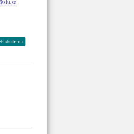
@slu.se
.
H-fakulteten