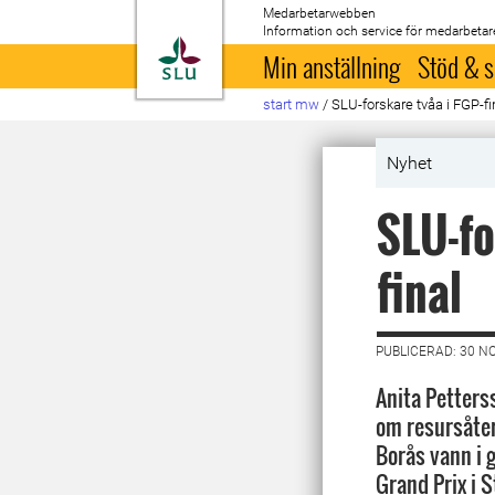
Medarbetarwebben
Information och service för medarbetar
Till startsida
Min anställning
Stöd & s
start mw
/
SLU-forskare tvåa i FGP-fi
Nyhet
SLU-fo
final
PUBLICERAD: 30 N
Anita Petterss
om resursåter
Borås vann i g
Grand Prix i 