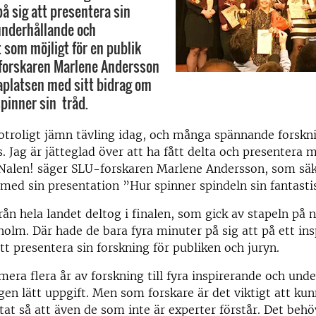
å sig att presentera sin
underhållande och
t som möjligt för en publik
-forskaren Marlene Andersson
platsen med sitt bidrag om
spinner sin tråd.
otroligt jämn tävling idag, och många spännande forskn
. Jag är jätteglad över att ha fått delta och presentera m
 Nalen! säger SLU-forskaren Marlene Andersson, som sä
med sin presentation ”Hur spinner spindeln sin fantasti
från hela landet deltog i finalen, som gick av stapeln på 
holm. Där hade de bara fyra minuter på sig att på ett in
tt presentera sin forskning för publiken och juryn.
era flera år av forskning till fyra inspirerande och und
gen lätt uppgift. Men som forskare är det viktigt att ku
tat så att även de som inte är experter förstår. Det behö