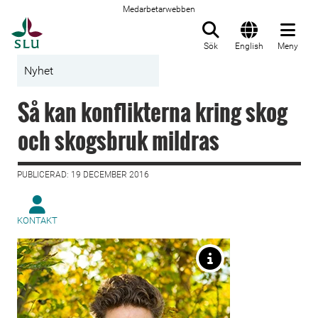
Medarbetarwebben
Till startsida
Sök
English
Meny
Nyhet
Så kan konflikterna kring skog
och skogsbruk mildras
PUBLICERAD: 19 DECEMBER 2016
KONTAKT