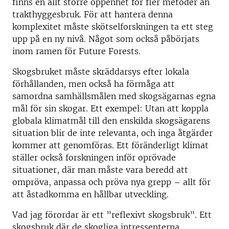
finns en allt större öppenhet för fler metoder än
trakthyggesbruk. För att hantera denna
komplexitet måste skötselforskningen ta ett steg
upp på en ny nivå. Något som också påbörjats
inom ramen för Future Forests.
Skogsbruket måste skräddarsys efter lokala
förhållanden, men också ha förmåga att
samordna samhällsmålen med skogsägarnas egna
mål för sin skogar. Ett exempel: Utan att koppla
globala klimatmål till den enskilda skogsägarens
situation blir de inte relevanta, och inga åtgärder
kommer att genomföras. Ett föränderligt klimat
ställer också forskningen inför oprövade
situationer, där man måste vara beredd att
ompröva, anpassa och pröva nya grepp – allt för
att åstadkomma en hållbar utveckling.
Vad jag förordar är ett ”reflexivt skogsbruk”. Ett
skogsbruk där de skogliga intressenterna