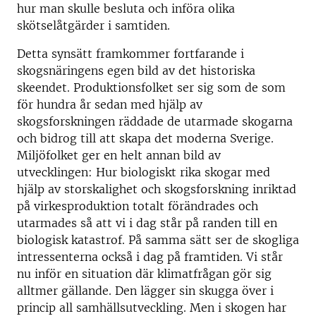
hur man skulle besluta och införa olika
skötselåtgärder i samtiden.
Detta synsätt framkommer fortfarande i
skogsnäringens egen bild av det historiska
skeendet. Produktionsfolket ser sig som de som
för hundra år sedan med hjälp av
skogsforskningen räddade de utarmade skogarna
och bidrog till att skapa det moderna Sverige.
Miljöfolket ger en helt annan bild av
utvecklingen: Hur biologiskt rika skogar med
hjälp av storskalighet och skogsforskning inriktad
på virkesproduktion totalt förändrades och
utarmades så att vi i dag står på randen till en
biologisk katastrof. På samma sätt ser de skogliga
intressenterna också i dag på framtiden. Vi står
nu inför en situation där klimatfrågan gör sig
alltmer gällande. Den lägger sin skugga över i
princip all samhällsutveckling. Men i skogen har