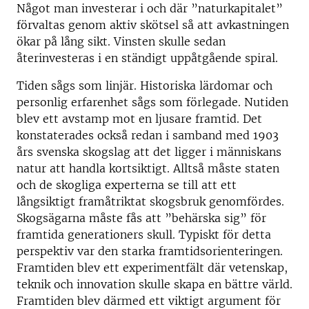
Något man investerar i och där ”naturkapitalet”
förvaltas genom aktiv skötsel så att avkastningen
ökar på lång sikt. Vinsten skulle sedan
återinvesteras i en ständigt uppåtgående spiral.
Tiden sågs som linjär. Historiska lärdomar och
personlig erfarenhet sågs som förlegade. Nutiden
blev ett avstamp mot en ljusare framtid. Det
konstaterades också redan i samband med 1903
års svenska skogslag att det ligger i människans
natur att handla kortsiktigt. Alltså måste staten
och de skogliga experterna se till att ett
långsiktigt framåtriktat skogsbruk genomfördes.
Skogsägarna måste fås att ”behärska sig” för
framtida generationers skull. Typiskt för detta
perspektiv var den starka framtidsorienteringen.
Framtiden blev ett experimentfält där vetenskap,
teknik och innovation skulle skapa en bättre värld.
Framtiden blev därmed ett viktigt argument för