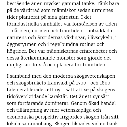
bestående är en mycket gammal tanke. Tänk bara
på de vårdträd som människor sedan urminnes
tider planterat på sina gårdstun. I det
förindustriella samhället var förståelsen av tiden
– dåtiden, nutiden och framtiden – inbäddad i
naturens och årstidernas växlingar, i livscykeln, i
dygnsrytmen och i regelbundna rutiner och
högtider. Det var människornas erfarenheter och
dessa återkommande mönster som gjorde det
möjligt att förstå och planera för framtiden.
I samband med den moderna skogsvetenskapen
och skogsbrukets framväxt på 1700- och 1800-
talen etablerades ett nytt sätt att se på skogens
tidsöverskridande karaktär. Det är ett synsätt
som fortfarande dominerar. Genom ökad handel
och tillämpning av mer vetenskapliga och
ekonomiska perspektiv frigjordes skogen från sitt
lokala sammanhang. Skogen liknades vid en bank.