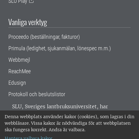
SLU Play
Vanliga verktyg
Proceedo (beställningar, fakturor)
Primula (ledighet, sjukanmälan, lönespec m.m.)
Webbmejl
ReachMee
Edusign
Protokoll och beslutslistor
SLU, Sveriges lantbruksuniversitet, har
verksamhet över hela Sverige. Huvudorter är
Denna webbplats använder kakor (cookies), som lagras i din
Alnarp, Uppsala och Umeå.
SLU är
webbläsare. Vissa kakor är nödvändiga för att webbplatsen
miljöcertifierat enligt ISO 14001. •
Telefon:
ska fungera korrekt. Andra är valbara.
018-67 10 00 • Org nr: 202100-2817 •
Om
Hantera valbara kakor