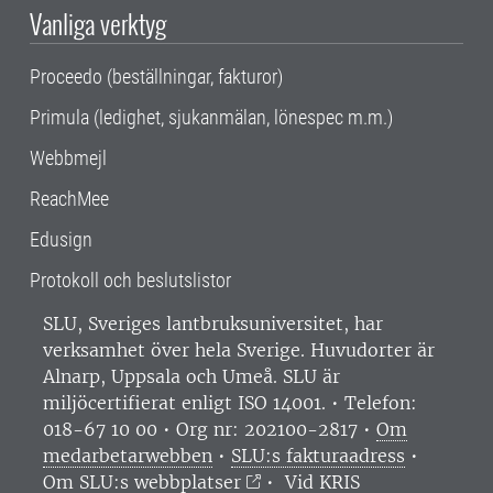
Vanliga verktyg
Proceedo (beställningar, fakturor)
Primula (ledighet, sjukanmälan, lönespec m.m.)
Webbmejl
ReachMee
Edusign
Protokoll och beslutslistor
SLU, Sveriges lantbruksuniversitet, har
verksamhet över hela Sverige. Huvudorter är
Alnarp, Uppsala och Umeå.
SLU är
miljöcertifierat enligt ISO 14001. •
Telefon:
018-67 10 00 • Org nr: 202100-2817 •
Om
medarbetarwebben
•
SLU:s fakturaadress
•
Om SLU:s webbplatser
•
Vid KRIS