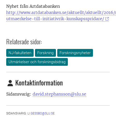
Nyhet från Artdatabanken
http://www.artdatabanken.se/aktuellt/aktuellt/2016
utmaerkelse-till-initiativrik-kunskapsspridare/
Relaterade sidor:
NJ-fakulteten
Forskning
Forskningsnyheter
Utmärkelser och forskningsbidrag
Kontaktinformation
Sidansvarig:
david.stephansson@slu.se
SIDANSVARIG:
LI.GESSBO@SLU.SE