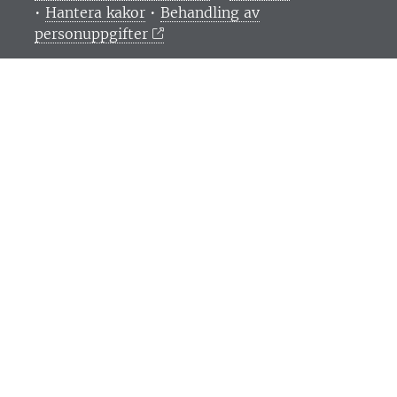
•
Hantera kakor
•
Behandling av
personuppgifter