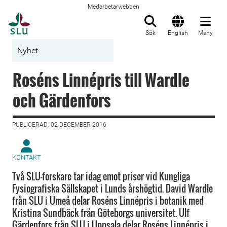
Medarbetarwebben
Till startsida
Sök
English
Meny
Nyhet
Roséns Linnépris till Wardle
och Gärdenfors
PUBLICERAD: 02 DECEMBER 2016
KONTAKT
Två SLU-forskare tar idag emot priser vid Kungliga
Fysiografiska Sällskapet i Lunds årshögtid. David Wardle
från SLU i Umeå delar Roséns Linnépris i botanik med
Kristina Sundbäck från Göteborgs universitet. Ulf
Gärdenfors från SLU i Uppsala delar Roséns Linnépris i