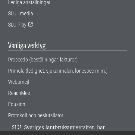
Lediga anställningar
SLU i media
SLU Play
Vanliga verktyg
Proceedo (beställningar, fakturor)
Primula (ledighet, sjukanmälan, lönespec m.m.)
Webbmejl
ReachMee
Edusign
Protokoll och beslutslistor
SLU, Sveriges lantbruksuniversitet, har
verksamhet över hela Sverige. Huvudorter är