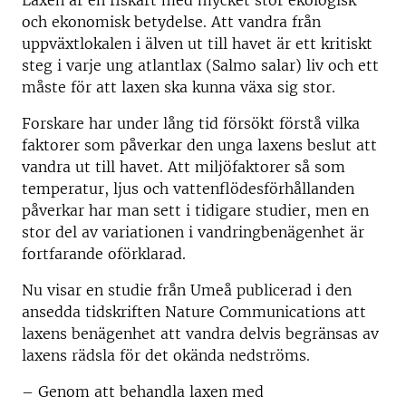
Laxen är en fiskart med mycket stor ekologisk
och ekonomisk betydelse. Att vandra från
uppväxtlokalen i älven ut till havet är ett kritiskt
steg i varje ung atlantlax (Salmo salar) liv och ett
måste för att laxen ska kunna växa sig stor.
Forskare har under lång tid försökt förstå vilka
faktorer som påverkar den unga laxens beslut att
vandra ut till havet. Att miljöfaktorer så som
temperatur, ljus och vattenflödesförhållanden
påverkar har man sett i tidigare studier, men en
stor del av variationen i vandringbenägenhet är
fortfarande oförklarad.
Nu visar en studie från Umeå publicerad i den
ansedda tidskriften Nature Communications att
laxens benägenhet att vandra delvis begränsas av
laxens rädsla för det okända nedströms.
– Genom att behandla laxen med