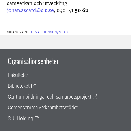
samverkan och utveckling
johan.ascard@slu.se
, 040-41
50 62
SIDANSVARIG:
LENA.JOHNSON@SLU.SE
Organisationsenheter
Fakulteter
Biblioteket
Centrumbildningar och samarbetsprojekt
Gemensamma verksamhetsstödet
SLU Holding