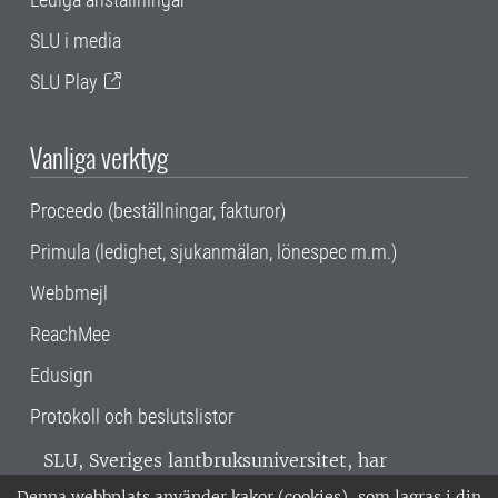
SLU i media
SLU Play
Vanliga verktyg
Proceedo (beställningar, fakturor)
Primula (ledighet, sjukanmälan, lönespec m.m.)
Webbmejl
ReachMee
Edusign
Protokoll och beslutslistor
SLU, Sveriges lantbruksuniversitet, har
verksamhet över hela Sverige. Huvudorter är
Denna webbplats använder kakor (cookies), som lagras i din