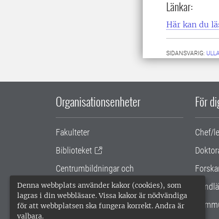
Länkar:
Här kan du lä
SIDANSVARIG:
ULL
Organisationsenheter
För d
Fakulteter
Chef/l
Biblioteket
Doktor
Centrumbildningar och
Forska
samarbetsprojekt
Denna webbplats använder kakor (cookies), som
Handlä
lagras i din webbläsare. Vissa kakor är nödvändiga
Gemensamma verksamhetsstödet
Kommu
för att webbplatsen ska fungera korrekt. Andra är
valbara.
SLU Holding