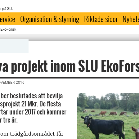
e på SLU
ervice
Organisation & styrning
Riktade sidor
Nyhet
 EkoForsk
ya projekt inom SLU EkoFor
OVEMBER 2016
er beslutades att bevilja
sprojekt 21 Mkr. De flesta
rtar under 2017 och kommer
 tre år.
inom trädgårdsområdet får