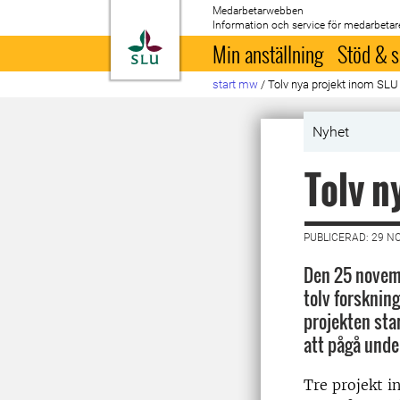
Medarbetarwebben
Information och service för medarbetar
Till startsida
Min anställning
Stöd & s
start mw
/
Tolv nya projekt inom SLU
Nyhet
Tolv n
PUBLICERAD: 29 N
Den 25 novemb
tolv forskning
projekten sta
att pågå under
Tre projekt 