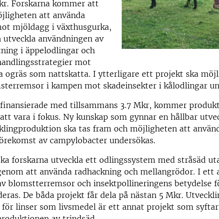
Mkr. Forskarna kommer att
jligheten att använda
mot mjöldagg i växthusgurka,
h utveckla användningen av
ning i äppelodlingar och
handlingsstrategier mot
 ogräs som nattskatta. I ytterligare ett projekt ska möjl
sterremsor i kampen mot skadeinsekter i kålodlingar u
t, finansierade med tillsammans 3.7 Mkr, kommer produk
 att vara i fokus. Ny kunskap som gynnar en hållbar utve
klingproduktion ska tas fram och möjligheten att använ
förekomst av campylobacter undersökas.
 ska forskarna utveckla ett odlingssystem med stråsäd ut
genom att använda radhackning och mellangrödor. I ett 
av blomstterremsor och insektpollineringens betydelse f
eras. De båda projekt får dela på nästan 5 Mkr. Utveckli
 för linser som livsmedel är ett annat projekt som syftar 
roduktionen av trindsäd.