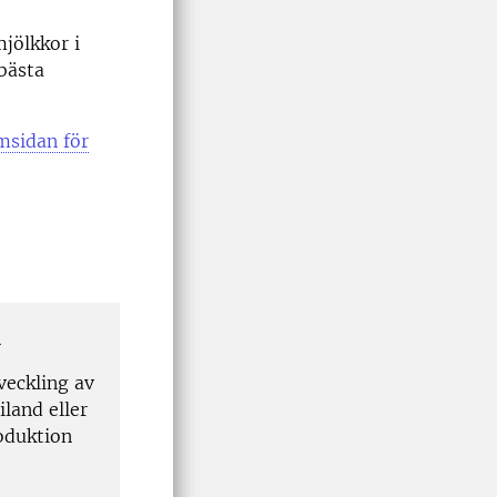
jölkkor i
 bästa
msidan för
n
veckling av
iland eller
roduktion