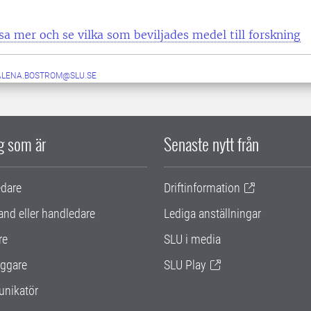
sa mer och se vilka som beviljades medel till forskning
ALENA.BOSTROM@SLU.SE
ig som är
Senaste nytt från
edare
Driftinformation
and eller handledare
Lediga anställningar
re
SLU i media
ggare
SLU Play
nikatör