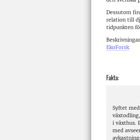
Dessutom fina
relation till
tidpunkten fö
Beskrivningar
EkoForsk
Fakta:
Syftet med
växtodling,
i växthus. 
med avseen
avkastning