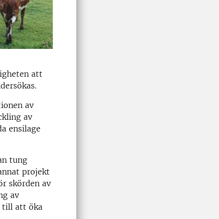
igheten att
ndersökas.
tionen av
ckling av
da ensilage
an tung
annat projekt
ör skörden av
ng av
till att öka