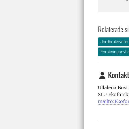
Relaterade si
Jordbruksvete
Forskningsnyhe
Kontakt
Ullalena Bos
SLU Ekoforsk
mailto:Ekofo