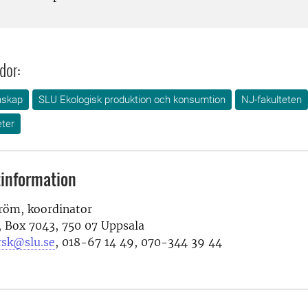
dor:
nskap
SLU Ekologisk produktion och konsumtion
NJ-fakulteten
ter
information
tröm, koordinator
, Box 7043, 750 07 Uppsala
rsk@slu.se
, 018-67 14 49, 070-344 39 44