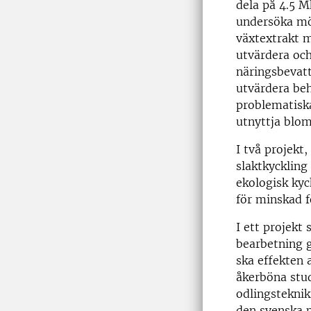
dela på 4.5 
undersöka mö
växtextrakt 
utvärdera oc
näringsbevatt
utvärdera be
problematiska
utnyttja blom
I två projek
slaktkyckling
ekologisk kyc
för minskad 
I ett projekt
bearbetning 
ska effekten 
åkerböna stud
odlingsteknik
den svenska p