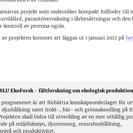
nsieras projekt som undersöker kompakt fullfoder till m
 djurvälfärd, parasitövervakning i fårbesättningar och den
r kontroll av perenna ogräs.
 av projekten kommer att läggas ut i januari 2017 på
he
SLU EkoForsk - fältforskning om ekologisk produktio
 programmet är att förbättra kunskapsunderlaget för ut
 djurhållning samt frukt-, bär- och grönsaksodling på fr
Projekten skall bidra till utveckling av en mer uthållig p
de på miljöhänsyn, djuromsorg, resurshushållning,
snivå och produktivitet.