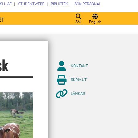
SLU.SE
STUDENTWEBB
BIBLIOTEK
SÖK PERSONAL
er
Sök
English
sk
KONTAKT
SKRIV UT
LÄNKAR