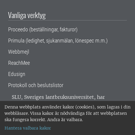
Vanliga verktyg
Proceedo (beställningar, fakturor)
Primula (ledighet, sjukanmälan, lönespec m.m.)
Webbmejl
ReachMee
Edusign
Protokoll och beslutslistor
SLU, Sveriges lantbruksuniversitet, har
verksamhet över hela Sverige. Huvudorter är
Denna webbplats använder kakor (cookies), som lagras i din
Alnarp, Uppsala och Umeå.
SLU är
webbläsare. Vissa kakor är nödvändiga för att webbplatsen
miljöcertifierat enligt ISO 14001. •
Telefon:
ska fungera korrekt. Andra är valbara.
018-67 10 00 • Org nr: 202100-2817 •
Om
Hantera valbara kakor
medarbetarwebben
•
SLU:s fakturaadress
•