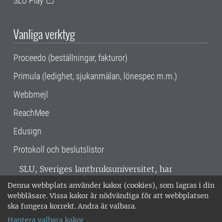
SLU Play
Vanliga verktyg
Proceedo (beställningar, fakturor)
Primula (ledighet, sjukanmälan, lönespec m.m.)
Webbmejl
ReachMee
Edusign
Protokoll och beslutslistor
SLU, Sveriges lantbruksuniversitet, har
verksamhet över hela Sverige. Huvudorter är
Denna webbplats använder kakor (cookies), som lagras i din
Alnarp, Uppsala och Umeå.
SLU är
webbläsare. Vissa kakor är nödvändiga för att webbplatsen
miljöcertifierat enligt ISO 14001. •
Telefon:
ska fungera korrekt. Andra är valbara.
018-67 10 00 • Org nr: 202100-2817 •
Om
Hantera valbara kakor