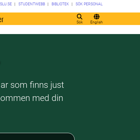
SLU.SE
STUDENTWEBB
BIBLIOTEK
SÖK PERSONAL
er
Sök
English
gar som finns just
Välkommen med din