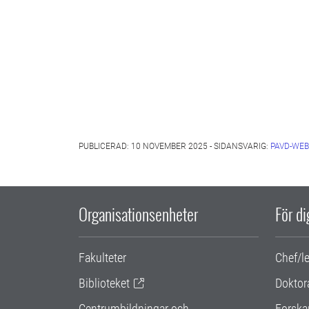
PUBLICERAD: 10 NOVEMBER 2025 - SIDANSVARIG:
PAVD-WEB
Organisationsenheter
För d
Fakulteter
Chef/l
Biblioteket
Doktor
Centrumbildningar och
Forska