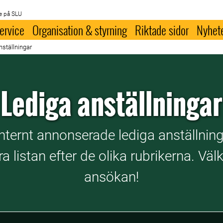
e på SLU
ervice
Organisation & styrning
Riktade sidor
Nyhet
nställningar
Lediga anställningar
internt annonserade lediga anställnin
ra listan efter de olika rubrikerna. 
ansökan!