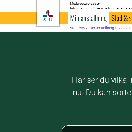
Medarbetarwebben
Information och service för medarbetar
Till startsida
Min anställning
Stöd & s
start mw
/
min anställning
/
Lediga a
Här ser du vilka 
nu. Du kan sorte