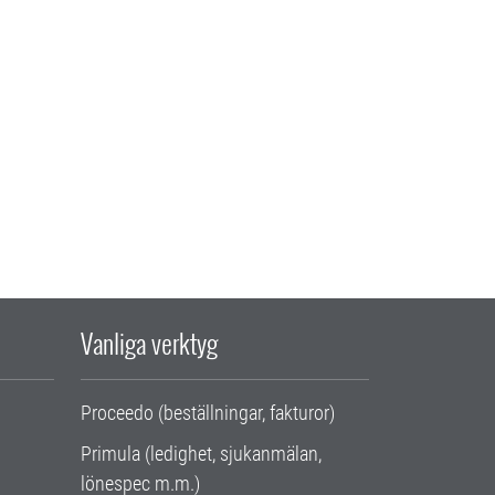
Vanliga verktyg
Proceedo (beställningar, fakturor)
Primula (ledighet, sjukanmälan,
lönespec m.m.)