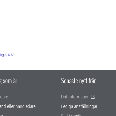
B@SLU.SE
ig som är
Senaste nytt från
edare
Driftinformation
and eller handledare
Lediga anställningar
re
SLU i media