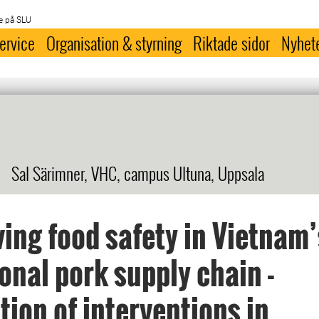
e på SLU
ervice
Organisation & styrning
Riktade sidor
Nyhet
Sal Särimner, VHC, campus Ultuna, Uppsala
ing food safety in Vietnam’
ional pork supply chain -
tion of interventions in