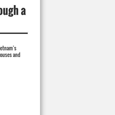
ough a
Vietnam’s
rhouses and