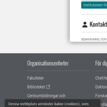
Institutionen f
Kontakt
SIDANSVARIG:
SOF
Organisationsenheter
För d
Fakulteter
Chef/l
Biblioteket
Doktor
Centrumbildningar och
Forska
samarbetsprojekt
Denna webbplats använder kakor (cookies), som
Handlä