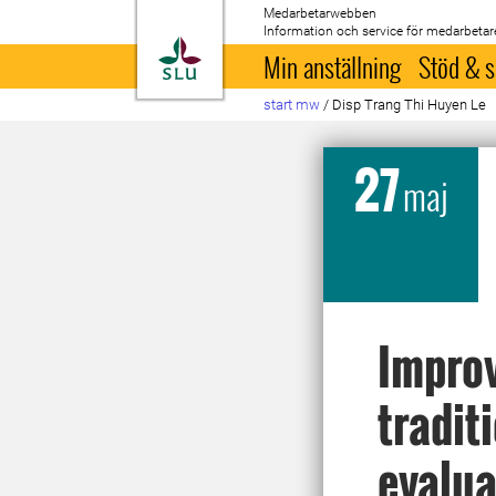
Medarbetarwebben
Information och service för medarbetar
Till startsida
Min anställning
Stöd & s
start mw
/
Disp Trang Thi Huyen Le
27
maj
Improv
tradit
evalua