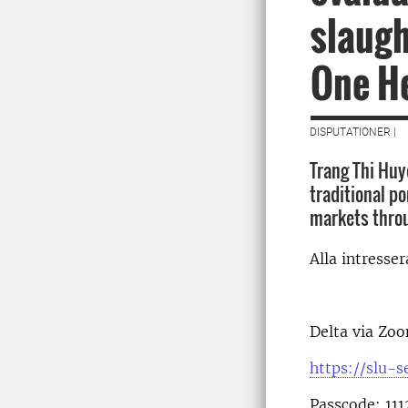
slaugh
One H
DISPUTATIONER |
Trang Thi Huy
traditional p
markets thro
Alla intresse
Delta via Zo
https://slu-
Passcode: 11