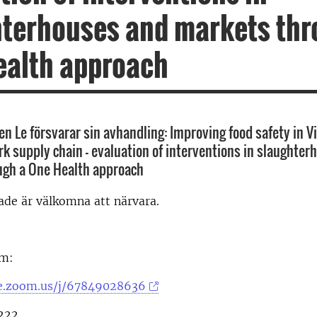
terhouses and markets thr
ealth approach
en Le försvarar sin avhandling: Improving food safety in 
ork supply chain - evaluation of interventions in slaughte
ugh a One Health approach
rade är välkomna att närvara.
om:
se.zoom.us/j/67849028636
1222