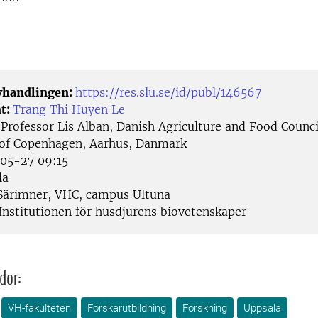
avhandlingen:
https://res.slu.se/id/publ/146567
t:
Trang Thi Huyen Le
:
Professor Lis Alban, Danish Agriculture and Food Counci
 of Copenhagen, Aarhus, Danmark
05-27 09:15
la
Särimner, VHC, campus Ultuna
Institutionen för husdjurens biovetenskaper
dor:
VH-fakulteten
Forskarutbildning
Forskning
Uppsala