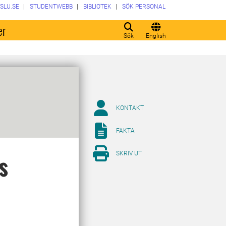
SLU.SE
STUDENTWEBB
BIBLIOTEK
SÖK PERSONAL
er
Sök
English
KONTAKT
FAKTA
SKRIV UT
s