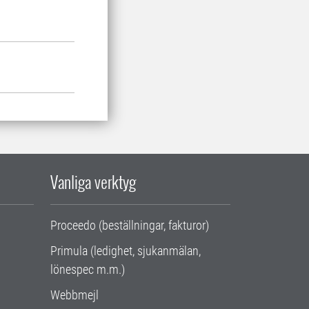
Vanliga verktyg
Proceedo (beställningar, fakturor)
Primula (ledighet, sjukanmälan,
lönespec m.m.)
Webbmejl