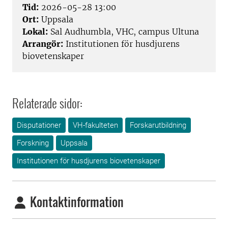
Tid:
2026-05-28 13:00
Ort:
Uppsala
Lokal:
Sal Audhumbla, VHC, campus Ultuna
Arrangör:
Institutionen för husdjurens
biovetenskaper
Relaterade sidor:
Disputationer
VH-fakulteten
Forskarutbildning
Forskning
Uppsala
Institutionen för husdjurens biovetenskaper
Kontaktinformation