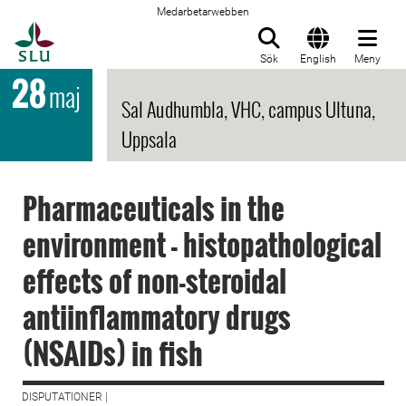
Medarbetarwebben
Till startsida
Sök
English
Meny
28
maj
Sal Audhumbla, VHC, campus Ultuna,
Uppsala
Pharmaceuticals in the
environment - histopathological
effects of non-steroidal
antiinflammatory drugs
(NSAIDs) in fish
DISPUTATIONER |