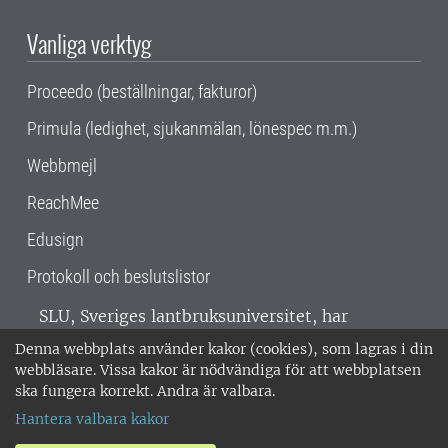
Vanliga verktyg
Proceedo (beställningar, fakturor)
Primula (ledighet, sjukanmälan, lönespec m.m.)
Webbmejl
ReachMee
Edusign
Protokoll och beslutslistor
SLU, Sveriges lantbruksuniversitet, har
verksamhet över hela Sverige. Huvudorter är
Denna webbplats använder kakor (cookies), som lagras i din
Alnarp, Uppsala och Umeå.
SLU är
webbläsare. Vissa kakor är nödvändiga för att webbplatsen
miljöcertifierat enligt ISO 14001. •
Telefon:
ska fungera korrekt. Andra är valbara.
018-67 10 00 • Org nr: 202100-2817 •
Om
Hantera valbara kakor
medarbetarwebben
•
SLU:s fakturaadress
•