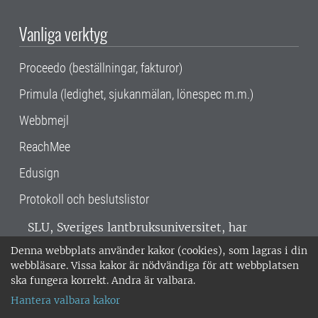
Vanliga verktyg
Proceedo (beställningar, fakturor)
Primula (ledighet, sjukanmälan, lönespec m.m.)
Webbmejl
ReachMee
Edusign
Protokoll och beslutslistor
SLU, Sveriges lantbruksuniversitet, har
verksamhet över hela Sverige. Huvudorter är
Denna webbplats använder kakor (cookies), som lagras i din
Alnarp, Uppsala och Umeå.
SLU är
webbläsare. Vissa kakor är nödvändiga för att webbplatsen
miljöcertifierat enligt ISO 14001. •
Telefon:
ska fungera korrekt. Andra är valbara.
018-67 10 00 • Org nr: 202100-2817 •
Om
Hantera valbara kakor
medarbetarwebben
•
SLU:s fakturaadress
•