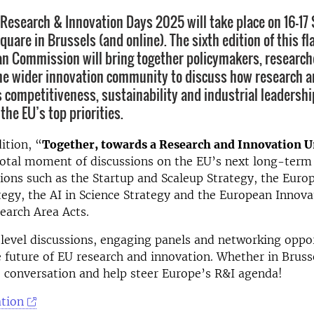
Research & Innovation Days 2025 will take place on 16–1
uare in Brussels (and online). The sixth edition of this f
an Commission will bring together policymakers, research
he wider innovation community to discuss how research a
s competitiveness, sustainability and industrial leadershi
he EU’s top priorities.
ition, “
Together, towards a Research and Innovation 
votal moment of discussions on the EU’s next long-term
tions such as the Startup and Scaleup Strategy, the Euro
tegy, the AI in Science Strategy and the European Innov
earch Area Acts.
-level discussions, engaging panels and networking oppor
e future of EU research and innovation. Whether in Brusse
e conversation and help steer Europe’s R&I agenda!
tion