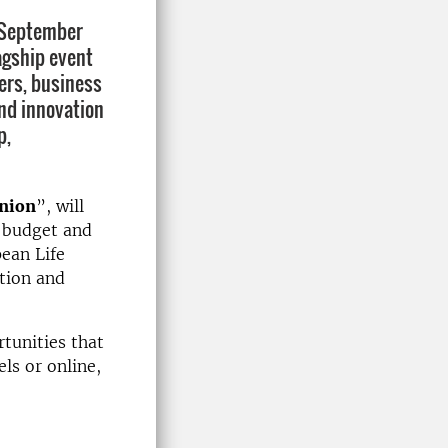
7 September
lagship event
ers, business
nd innovation
p,
Union
”, will
 budget and
pean Life
ation and
tunities that
ls or online,