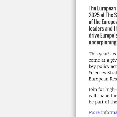
The European 
2025 at The Sq
of the Europe
leaders and t
drive Europe’
underpinning t
This year’s ed
come at a pi
key policy ac
Sciences Stra
European Res
Join for high
will shape th
be part of th
More informa