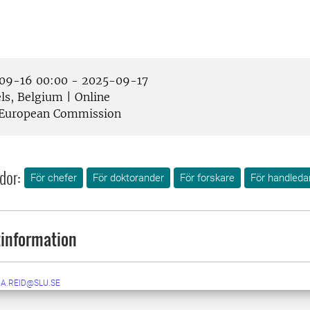
9-16 00:00 - 2025-09-17
ls, Belgium | Online
European Commission
dor:
För chefer
För doktorander
För forskare
För handleda
information
NA.REID@SLU.SE