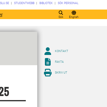
SLU.SE
STUDENTWEBB
BIBLIOTEK
SÖK PERSONAL
er
Sök
English
KONTAKT
FAKTA
SKRIV UT
025