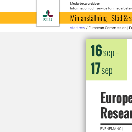
Medarbetarwebben
Information och service för medarbetar
Till startsida
Min anställning
Stöd & s
start mw
/
European Commission | E
16
sep
–
17
sep
Europ
Resea
EVENEMANG |