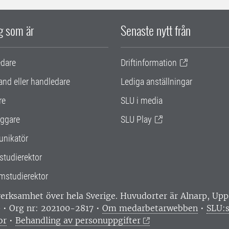
ig som är
Senaste nytt från
edare
Driftinformation
and eller handledare
Lediga anställningar
re
SLU i media
ggare
SLU Play
nikatör
studierektor
mstudierektor
 verksamhet över hela Sverige. Huvudorter är Alnarp, U
0 • Org nr: 202100-2817 •
Om medarbetarwebben
•
SLU:s
or
•
Behandling av personuppgifter