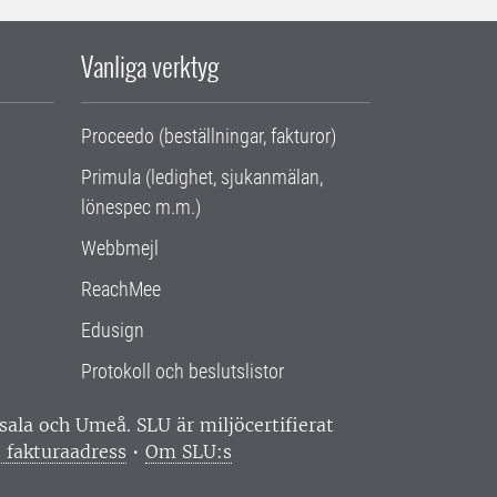
Vanliga verktyg
Proceedo (beställningar, fakturor)
Primula (ledighet, sjukanmälan,
lönespec m.m.)
Webbmejl
ReachMee
Edusign
Protokoll och beslutslistor
ppsala och Umeå.
SLU är miljöcertifierat
 fakturaadress
•
Om SLU:s