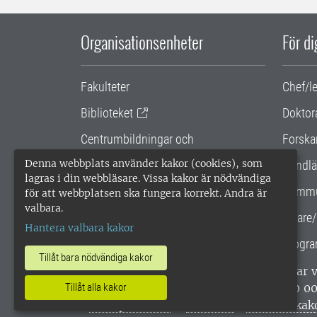
Organisationsenheter
För d
Fakulteter
Chef/l
Biblioteket
Doktor
Centrumbildningar och
Forska
samarbetsprojekt
Denna webbplats använder kakor (cookies), som
Handlä
lagras i din webbläsare. Vissa kakor är nödvändiga
Gemensamma verksamhetsstödet
Kommu
för att webbplatsen ska fungera korrekt. Andra är
valbara.
SLU Holding
Lärare/
Hantera valbara kakor
Progra
Tillåt bara nödvändiga kakor
SLU, Sveriges lantbruksuniversitet, har
enligt ISO 14001. •
Telefon: 018-67 10 0
Tillåt alla kakor
webbplatser
•
Vid KRIS
•
Hantera kak