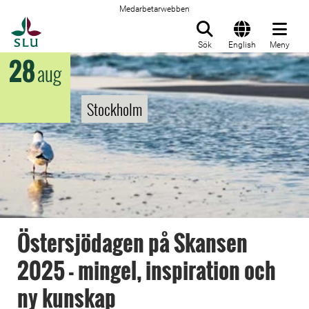
Medarbetarwebben
Till startsida
Sök
English
Meny
28
aug
Stockholm
Östersjödagen på Skansen
2025 - mingel, inspiration och
ny kunskap