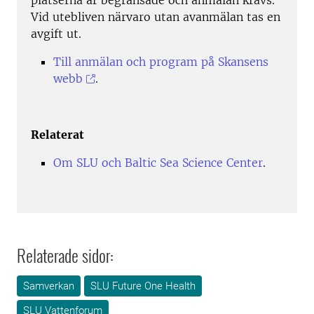
platserna är begränsade och anmälan krävs.
Vid utebliven närvaro utan avanmälan tas en
avgift ut.
Till anmälan och program på Skansens
webb
.
Relaterat
Om SLU och Baltic Sea Science Center
.
Relaterade sidor:
Samverkan
SLU Future One Health
SLU Vattenforum