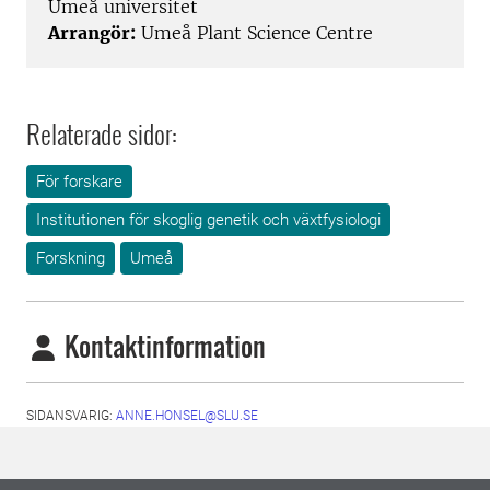
Umeå universitet
Arrangör:
Umeå Plant Science Centre
Relaterade sidor:
För forskare
Institutionen för skoglig genetik och växtfysiologi
Forskning
Umeå
Kontaktinformation
SIDANSVARIG:
ANNE.HONSEL@SLU.SE