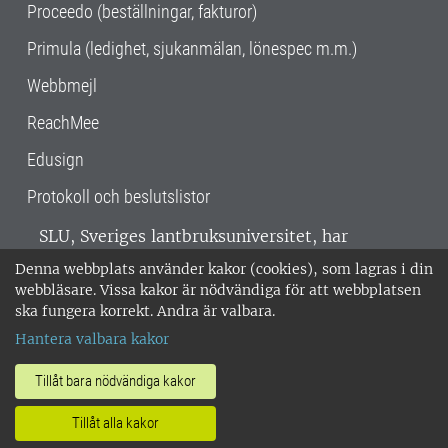
Proceedo (beställningar, fakturor)
Primula (ledighet, sjukanmälan, lönespec m.m.)
Webbmejl
ReachMee
Edusign
Protokoll och beslutslistor
SLU, Sveriges lantbruksuniversitet, har
verksamhet över hela Sverige. Huvudorter är
Denna webbplats använder kakor (cookies), som lagras i din
Alnarp, Uppsala och Umeå.
SLU är
webbläsare. Vissa kakor är nödvändiga för att webbplatsen
miljöcertifierat enligt ISO 14001. •
Telefon:
ska fungera korrekt. Andra är valbara.
018-67 10 00 • Org nr: 202100-2817 •
Om
Hantera valbara kakor
medarbetarwebben
•
SLU:s fakturaadress
•
Om SLU:s webbplatser
•
Vid KRIS
Tillåt bara nödvändiga kakor
•
Hantera kakor
•
Behandling av
Tillåt alla kakor
personuppgifter