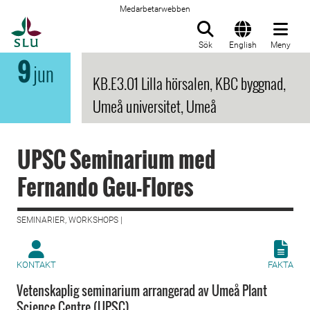
Medarbetarwebben
Till startsida
Sök
English
Meny
9
jun
KB.E3.01 Lilla hörsalen, KBC byggnad,
Umeå universitet, Umeå
UPSC Seminarium med
Fernando Geu-Flores
SEMINARIER, WORKSHOPS |
KONTAKT
FAKTA
Vetenskaplig seminarium arrangerad av Umeå Plant
Science Centre (UPSC)