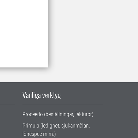
Vanliga verktyg
Proceedo (beställningar, fakturor)
Primula (ledighet, sjukanmälan,
lönespec m.m.)