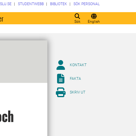
SLU.SE
STUDENTWEBB
BIBLIOTEK
SÖK PERSONAL
er
Sök
English
KONTAKT
FAKTA
SKRIV UT
och