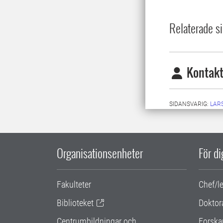
Relaterade si
Kontakt
SIDANSVARIG:
LARS
Organisationsenheter
För d
Fakulteter
Chef/l
Biblioteket
Doktor
Centrumbildningar och
Forska