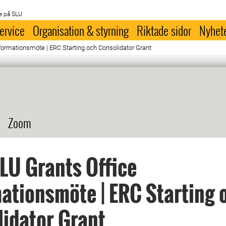
e på SLU
ervice
Organisation & styrning
Riktade sidor
Nyhet
formationsmöte | ERC Starting och Consolidator Grant
Zoom
LU Grants Office
ationsmöte | ERC Starting 
idator Grant