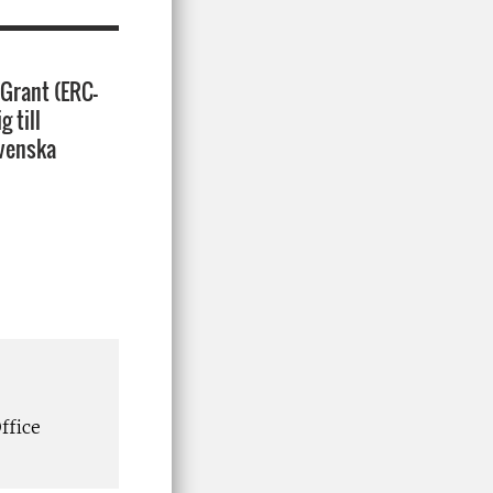
 Grant (ERC-
 till
svenska
ffice