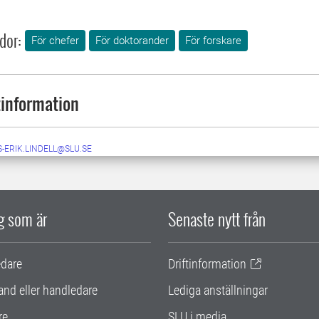
dor:
För chefer
För doktorander
För forskare
information
-ERIK.LINDELL@SLU.SE
ig som är
Senaste nytt från
edare
Driftinformation
and eller handledare
Lediga anställningar
re
SLU i media