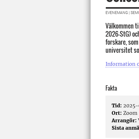
EVENEMANG | SEMI
Välkommen til
2026-StG) och
forskare, som 
universitet s
Information o
Fakta
Tid:
2025-0
Ort:
Zoom
Arrangör:
Sista anmä