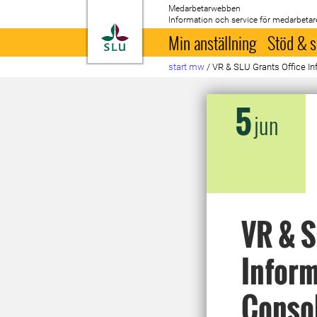
Medarbetarwebben
Information och service för medarbetar
Till startsida
Min anställning
Stöd & s
start mw
/
VR & SLU Grants Office In
5
jun
VR & S
Inform
Consol