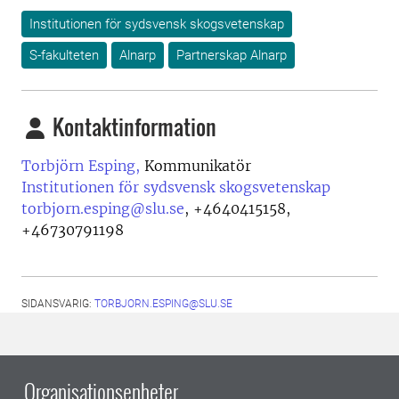
Institutionen för sydsvensk skogsvetenskap
S-fakulteten
Alnarp
Partnerskap Alnarp
Kontaktinformation
Torbjörn Esping,
Kommunikatör
Institutionen för sydsvensk skogsvetenskap
torbjorn.esping@slu.se
,
+4640415158,
+46730791198
SIDANSVARIG:
TORBJORN.ESPING@SLU.SE
Organisationsenheter