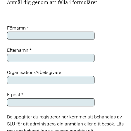
Anmäl dig genom att fylla i formuläret.
Förnamn
*
Efternamn
*
Organisation/Arbetsgivare
E-post
*
De uppgifter du registrerar här kommer att behandlas av
Meta
SLU för att administrera din anmälan eller ditt besök. Läs
mer om behandling av personuppgifter på