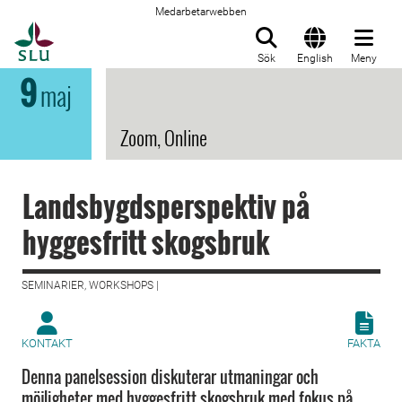
Medarbetarwebben
Till startsida
Sök
English
Meny
9
maj
Zoom, Online
Landsbygdsperspektiv på
hyggesfritt skogsbruk
SEMINARIER, WORKSHOPS |
KONTAKT
FAKTA
Denna panelsession diskuterar utmaningar och
möjligheter med hyggesfritt skogsbruk med fokus på