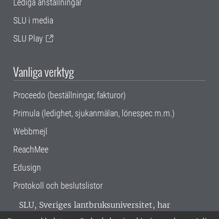
Lediga anställningar
SLU i media
SLU Play
Vanliga verktyg
Proceedo (beställningar, fakturor)
Primula (ledighet, sjukanmälan, lönespec m.m.)
Webbmejl
ReachMee
Edusign
Protokoll och beslutslistor
SLU, Sveriges lantbruksuniversitet, har
verksamhet över hela Sverige. Huvudorter är