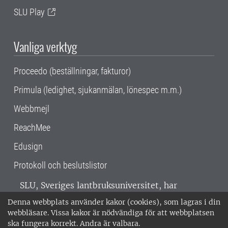
SLU Play
Vanliga verktyg
Proceedo (beställningar, fakturor)
Primula (ledighet, sjukanmälan, lönespec m.m.)
Webbmejl
ReachMee
Edusign
Protokoll och beslutslistor
SLU, Sveriges lantbruksuniversitet, har
verksamhet över hela Sverige. Huvudorter är
Denna webbplats använder kakor (cookies), som lagras i din
Alnarp, Uppsala och Umeå.
SLU är
webbläsare. Vissa kakor är nödvändiga för att webbplatsen
miljöcertifierat enligt ISO 14001. •
Telefon:
ska fungera korrekt. Andra är valbara.