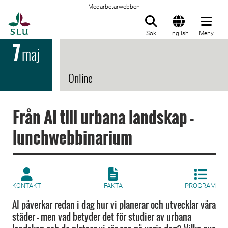
Medarbetarwebben
Till startsida
Sök
English
Meny
7
maj
Online
Från AI till urbana landskap -
lunchwebbinarium
KONTAKT
FAKTA
PROGRAM
AI påverkar redan i dag hur vi planerar och utvecklar våra
städer – men vad betyder det för studier av urbana