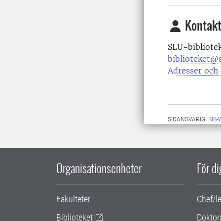
Kontakt
SLU-bibliote
biblioteket@s
Adresser och 
SIDANSVARIG:
BIB
Organisationsenheter
För d
Fakulteter
Chef/l
Biblioteket
Doktor