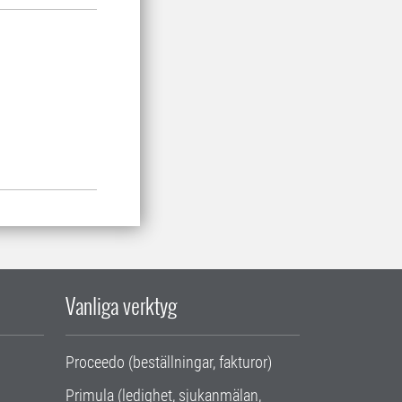
Vanliga verktyg
Proceedo (beställningar, fakturor)
Primula (ledighet, sjukanmälan,