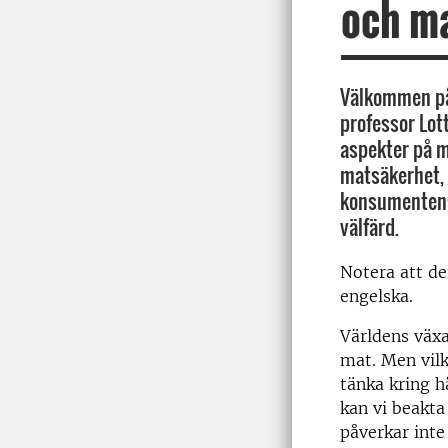
och m
Välkommen på
professor Lot
aspekter på m
matsäkerhet, 
konsumentens
välfärd.
Notera att de
engelska.
Världens väx
mat. Men vilk
tänka kring h
kan vi beakta
påverkar int