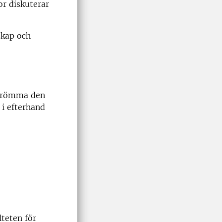
r diskuterar
skap och
 strömma den
 i efterhand
teten för