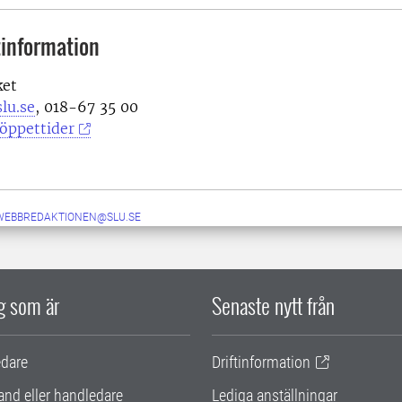
information
ket
lu.se
, 018-67 35 00
öppettider
-WEBBREDAKTIONEN@SLU.SE
ig som är
Senaste nytt från
edare
Driftinformation
and eller handledare
Lediga anställningar