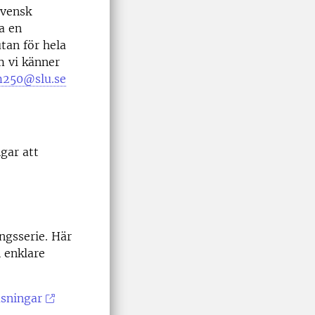
svensk
a en
tan för hela
m vi känner
250@slu.se
gar att
ngsserie. Här
 enklare
äsningar