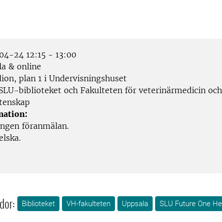
4-24 12:15 - 13:00
a & online
ion, plan 1 i Undervisningshuset
SLU-biblioteket och Fakulteten för veterinärmedicin och
tenskap
mation:
Ingen föranmälan.
elska.
dor:
Biblioteket
VH-fakulteten
Uppsala
SLU Future One He