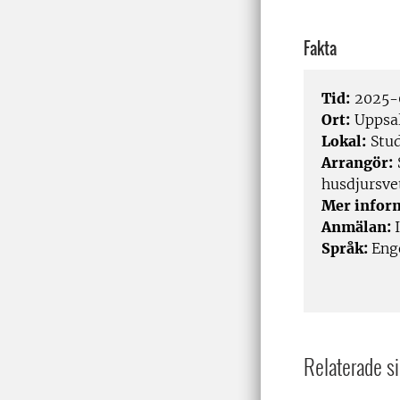
Fakta
Tid:
2025-0
Ort:
Uppsal
Lokal:
Stud
Arrangör:
husdjursve
Mer infor
Anmälan:
Språk:
Eng
Relaterade si