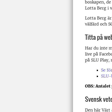
boskapen, de 
Lotta Berg i 
Lotta Berg är
välfärd och S
Titta på web
Har du inte m
live på Faceb
på SLU Play, 
Se fö
SLU-b
OBS: Antalet 
Svensk vet
Den här Värt 