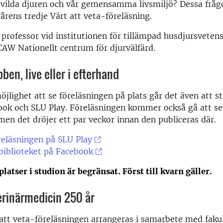
vilda djuren och vår gemensamma livsmiljö? Dessa frågo
vårens tredje Värt att veta-föreläsning.
 professor vid institutionen för tillämpad husdjursveten
CAW Nationellt centrum för djurvälfärd.
ben, live eller i efterhand
öjlighet att se föreläsningen på plats går det även att
ook och SLU Play. Föreläsningen kommer också gå att se
men det dröjer ett par veckor innan den publiceras där.
reläsningen på SLU Play
iblioteket på Facebook
platser i studion är begränsat. Först till kvarn gäller.
erinärmedicin 250 år
att veta-föreläsningen arrangeras i samarbete med fakul