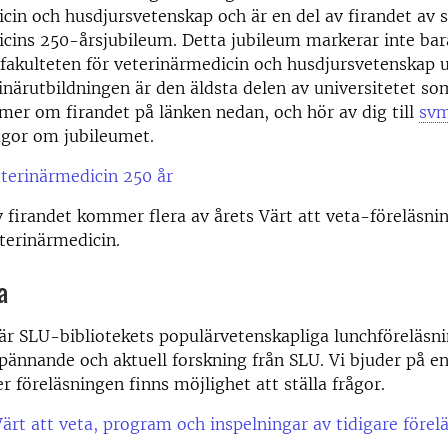
cin och husdjursvetenskap och är en del av firandet av 
cins 250-årsjubileum. Detta jubileum markerar inte bar
 fakulteten för veterinärmedicin och husdjursvetenskap u
inärutbildningen är den äldsta delen av universitetet so
 mer om firandet på länken nedan, och hör av dig till
svm
ågor om jubileumet.
terinärmedicin 250 år
 firandet kommer flera av årets Värt att veta-föreläsnin
terinärmedicin.
a
 är SLU-bibliotekets populärvetenskapliga lunchföreläsni
pännande och aktuell forskning från SLU. Vi bjuder på en
r föreläsningen finns möjlighet att ställa frågor.
rt att veta, program och inspelningar av tidigare förel