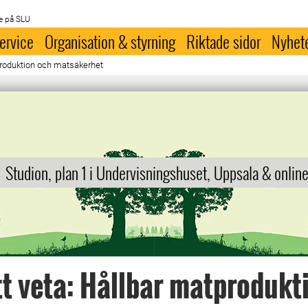
e på SLU
ervice
Organisation & styrning
Riktade sidor
Nyhet
tproduktion och matsäkerhet
Studion, plan 1 i Undervisningshuset, Uppsala & onlin
tt veta: Hållbar matprodukt