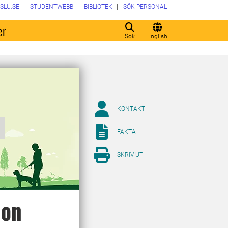
SLU.SE
STUDENTWEBB
BIBLIOTEK
SÖK PERSONAL
er
Sök
English
KONTAKT
e
FAKTA
SKRIV UT
ion