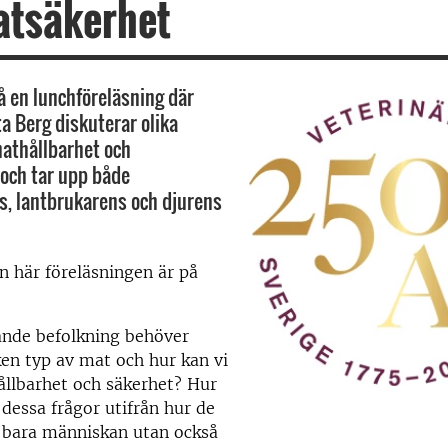
atsäkerhet
 en lunchföreläsning där
ta Berg diskuterar olika
athållbarhet och
och tar upp både
, lantbrukarens och djurens
n här föreläsningen är på
ande befolkning behöver
en typ av mat och hur kan vi
ållbarhet och säkerhet? Hur
 dessa frågor utifrån hur de
e bara människan utan också