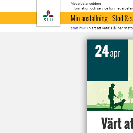
Medarbetarwebben
Information och service för medarbetar
Till startsida
Min anställning
Stöd & s
start mw
/
Värt att veta: Hållbar ma
24
apr
Värt a