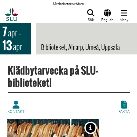
Medarbetarwebben
Till startsida
Sök
English
Meny
7
apr
–
13
apr
Biblioteket, Alnarp, Umeå, Uppsala
Klädbytarvecka på SLU-
biblioteket!
KONTAKT
FAKTA