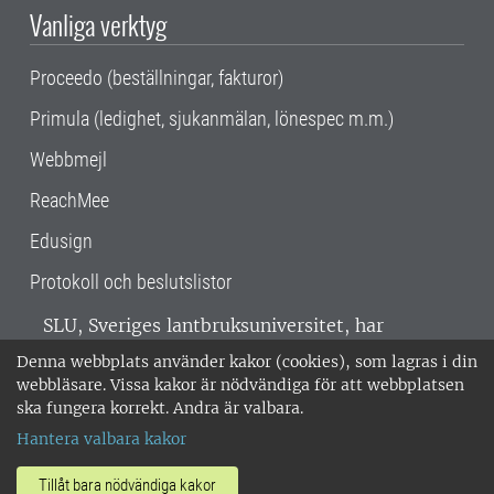
Vanliga verktyg
Proceedo (beställningar, fakturor)
Primula (ledighet, sjukanmälan, lönespec m.m.)
Webbmejl
ReachMee
Edusign
Protokoll och beslutslistor
SLU, Sveriges lantbruksuniversitet, har
verksamhet över hela Sverige. Huvudorter är
Denna webbplats använder kakor (cookies), som lagras i din
Alnarp, Uppsala och Umeå.
SLU är
webbläsare. Vissa kakor är nödvändiga för att webbplatsen
miljöcertifierat enligt ISO 14001. •
Telefon:
ska fungera korrekt. Andra är valbara.
018-67 10 00 • Org nr: 202100-2817 •
Om
Hantera valbara kakor
medarbetarwebben
•
SLU:s fakturaadress
•
Om SLU:s webbplatser
•
Vid KRIS
Tillåt bara nödvändiga kakor