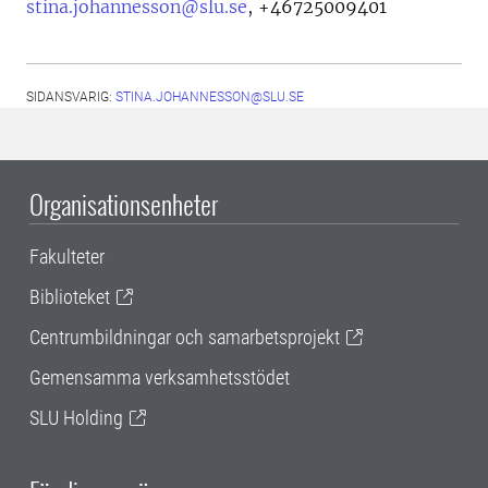
stina.johannesson@slu.se
,
+46725009401
SIDANSVARIG:
STINA.JOHANNESSON@SLU.SE
Organisationsenheter
Fakulteter
Biblioteket
Centrumbildningar och samarbetsprojekt
Gemensamma verksamhetsstödet
SLU Holding