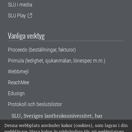
SLU i media
SLU Play
Vanliga verktyg
Proceedo (beställningar, fakturor)
Primula (ledighet, sjukanmälan, lönespec m.m.)
Webbmejl
ReachMee
Edusign
Protokoll och beslutslistor
SLU, Sveriges lantbruksuniversitet, har
verksamhet över hela Sverige. Huvudorter är
Denna webbplats använder kakor (cookies), som lagras i din
Alnarp, Uppsala och Umeå.
SLU är
webbläsare. Vissa kakor är nödvändiga för att webbplatsen