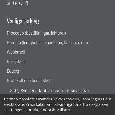
SLU Play
Vanliga verktyg
Proceedo (beställningar, fakturor)
Primula (ledighet, sjukanmälan, lönespec m.m.)
Webbmejl
ReachMee
Edusign
Protokoll och beslutslistor
SLU, Sveriges lantbruksuniversitet, har
verksamhet över hela Sverige. Huvudorter är
Denna webbplats använder kakor (cookies), som lagras i din
Alnarp, Uppsala och Umeå.
SLU är
webbläsare. Vissa kakor är nödvändiga för att webbplatsen
miljöcertifierat enligt ISO 14001. •
Telefon:
ska fungera korrekt. Andra är valbara.