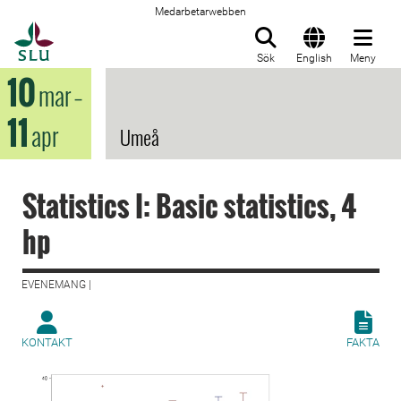
Medarbetarwebben
Till startsida
Sök
English
Meny
10
mar
–
11
apr
Umeå
Statistics I: Basic statistics, 4
hp
EVENEMANG |
KONTAKT
FAKTA