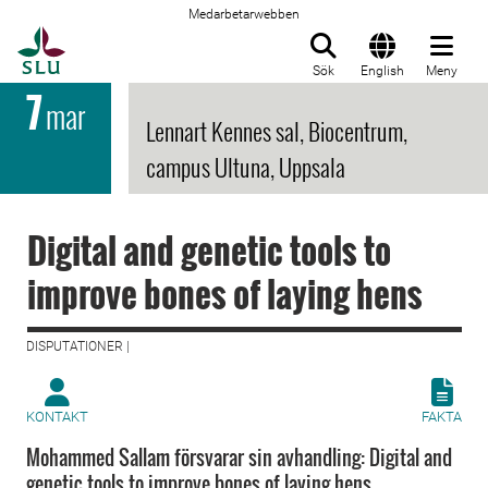
Medarbetarwebben
Till startsida
Sök
English
Meny
7
mar
Lennart Kennes sal, Biocentrum,
campus Ultuna, Uppsala
Digital and genetic tools to
improve bones of laying hens
DISPUTATIONER |
KONTAKT
FAKTA
Mohammed Sallam försvarar sin avhandling: Digital and
genetic tools to improve bones of laying hens