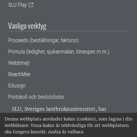
SLU Play
Vanliga verktyg
Proceedo (beställningar, fakturor)
Primula (ledighet, sjukanmälan, lönespec m.m.)
Webbmejl
ReachMee
Edusign
Protokoll och beslutslistor
SLU, Sveriges lantbruksuniversitet, har
verksamhet över hela Sverige. Huvudorter är
Denna webbplats använder kakor (cookies), som lagras i din
Alnarp, Uppsala och Umeå.
SLU är
webbläsare. Vissa kakor är nödvändiga för att webbplatsen
miljöcertifierat enligt ISO 14001. •
Telefon:
ska fungera korrekt. Andra är valbara.