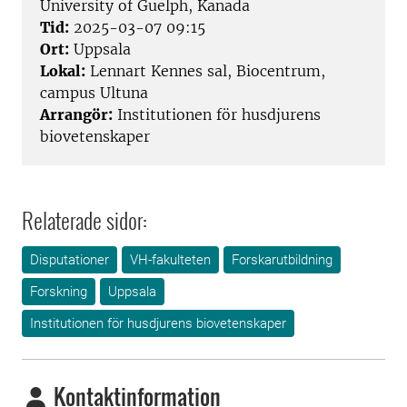
University of Guelph, Kanada
Tid:
2025-03-07 09:15
Ort:
Uppsala
Lokal:
Lennart Kennes sal, Biocentrum,
campus Ultuna
Arrangör:
Institutionen för husdjurens
biovetenskaper
Relaterade sidor:
Disputationer
VH-fakulteten
Forskarutbildning
Forskning
Uppsala
Institutionen för husdjurens biovetenskaper
Kontaktinformation