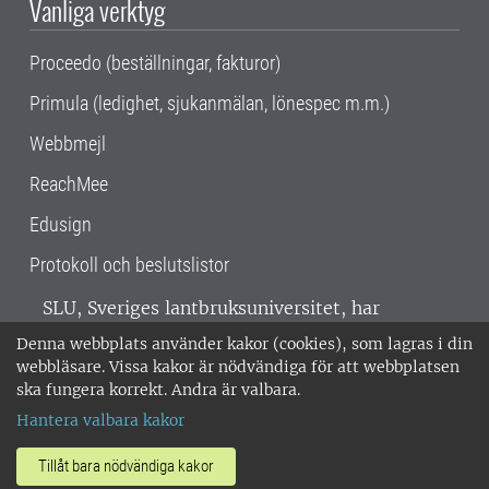
Vanliga verktyg
Proceedo (beställningar, fakturor)
Primula (ledighet, sjukanmälan, lönespec m.m.)
Webbmejl
ReachMee
Edusign
Protokoll och beslutslistor
SLU, Sveriges lantbruksuniversitet, har
verksamhet över hela Sverige. Huvudorter är
Denna webbplats använder kakor (cookies), som lagras i din
Alnarp, Uppsala och Umeå.
SLU är
webbläsare. Vissa kakor är nödvändiga för att webbplatsen
miljöcertifierat enligt ISO 14001. •
Telefon:
ska fungera korrekt. Andra är valbara.
018-67 10 00 • Org nr: 202100-2817 •
Om
Hantera valbara kakor
medarbetarwebben
•
SLU:s fakturaadress
•
Om SLU:s webbplatser
•
Vid KRIS
Tillåt bara nödvändiga kakor