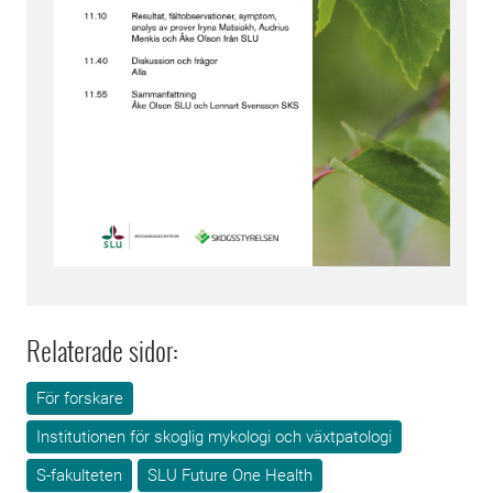
Relaterade sidor:
För forskare
Institutionen för skoglig mykologi och växtpatologi
S-fakulteten
SLU Future One Health