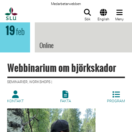
Medarbetarwebben
Till startsida
Sök
English
Meny
19
feb
Online
Webbinarium om björkskador
SEMINARIER, WORKSHOPS |
KONTAKT
FAKTA
PROGRAM