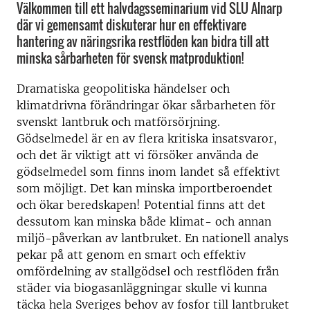
Välkommen till ett halvdagsseminarium vid SLU Alnarp
där vi gemensamt diskuterar hur en effektivare
hantering av näringsrika restflöden kan bidra till att
minska sårbarheten för svensk matproduktion!
Dramatiska geopolitiska händelser och
klimatdrivna förändringar ökar sårbarheten för
svenskt lantbruk och matförsörjning.
Gödselmedel är en av flera kritiska insatsvaror,
och det är viktigt att vi försöker använda de
gödselmedel som finns inom landet så effektivt
som möjligt. Det kan minska importberoendet
och ökar beredskapen! Potential finns att det
dessutom kan minska både klimat- och annan
miljö-påverkan av lantbruket. En nationell analys
pekar på att genom en smart och effektiv
omfördelning av stallgödsel och restflöden från
städer via biogasanläggningar skulle vi kunna
täcka hela Sveriges behov av fosfor till lantbruket