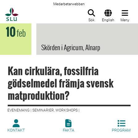
Medarbetarwebben
Till startsida
Sök
English
Meny
10
feb
Skörden i Agricum, Alnarp
Kan cirkulära, fossilfria
gödselmedel främja svensk
matproduktion?
EVENEMANG | SEMINARIER, WORKSHOPS |
KONTAKT
FAKTA
PROGRAM