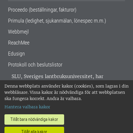
Proceedo (beställningar, fakturor)
Primula (ledighet, sjukanmälan, lönespec m.m.)
Webbmejl
ReachMee
Edusign
Protokoll och beslutslistor
SLU, Sveriges lantbruksuniversitet, har
verksamhet över hela Sverige. Huvudorter är
Denna webbplats använder kakor (cookies), som lagras i din
Alnarp, Uppsala och Umeå.
SLU är
webbläsare. Vissa kakor är nödvändiga för att webbplatsen
miljöcertifierat enligt ISO 14001. •
Telefon:
ska fungera korrekt. Andra är valbara.
018-67 10 00 • Org nr: 202100-2817 •
Om
Hantera valbara kakor
medarbetarwebben
•
SLU:s fakturaadress
•
Om SLU:s webbplatser
•
Vid KRIS
Tillåt bara nödvändiga kakor
•
Hantera kakor
•
Behandling av
Tillåt alla kakor