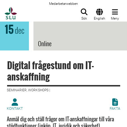
Medarbetarwebben
Till startsida
Sök
English
Meny
15
dec
Online
Digital frågestund om IT-
anskaffning
SEMINARIER, WORKSHOPS |
KONTAKT
FAKTA
Anmäl dig och ställ frågor om IT-anskaffningar till våra
stödfunktioner (inköp, IT, juridik och säkerhet).