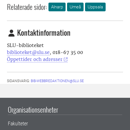
Relaterade sidor:
Alnarp
Umeå
Uppsala
Kontaktinformation
SLU-biblioteket
biblioteket@slu.se
, 018-67 35 00
Öppettider och adresser
SIDANSVARIG:
BIB-WEBBREDAKTIONEN@SLU.SE
Organisationsenheter
Fakulteter