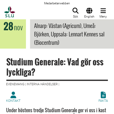
Medarbetarwebben
Till startsida
Sök
English
Meny
28
Alnarp: Västan (Agricum), Umeå:
nov
Björken, Uppsala: Lennart Kennes sal
(Biocentrum)
Studium Generale: Vad gör oss
lyckliga?
EVENEMANG | INTERNA HÄNDELSER |
KONTAKT
FAKTA
Under höstens tredje Studium Generale ger vi oss i kast