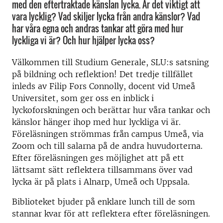
med den eftertraktade känslan lycka. Är det viktigt att
vara lycklig? Vad skiljer lycka från andra känslor? Vad
har våra egna och andras tankar att göra med hur
lyckliga vi är? Och hur hjälper lycka oss?
Välkommen till Studium Generale, SLU:s satsning
på bildning och reflektion! Det tredje tillfället
inleds av Filip Fors Connolly, docent vid Umeå
Universitet, som ger oss en inblick i
lyckoforskningen och berättar hur våra tankar och
känslor hänger ihop med hur lyckliga vi är.
Föreläsningen strömmas från campus Umeå, via
Zoom och till salarna på de andra huvudorterna.
Efter föreläsningen ges möjlighet att på ett
lättsamt sätt reflektera tillsammans över vad
lycka är på plats i Alnarp, Umeå och Uppsala.
Biblioteket bjuder på enklare lunch till de som
stannar kvar för att reflektera efter föreläsningen.