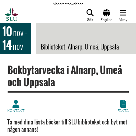
Medarbetarwebben
Till startsida
Sök
English
Meny
10
nov
–
14
nov
Biblioteket, Alnarp, Umeå, Uppsala
Bokbytarvecka i Alnarp, Umeå
och Uppsala
KONTAKT
FAKTA
Ta med dina lästa böcker till SLU-biblioteket och byt mot
någon annans!