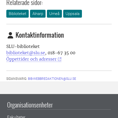
Relaterade sidor:
Biblioteket
Alnarp
Umeå
Uppsala
Kontaktinformation
SLU-biblioteket
biblioteket@slu.se
, 018-67 35 00
Öppettider och adresser
SIDANSVARIG:
BIB-WEBBREDAKTIONEN@SLU.SE
Organisationsenheter
Fakulteter