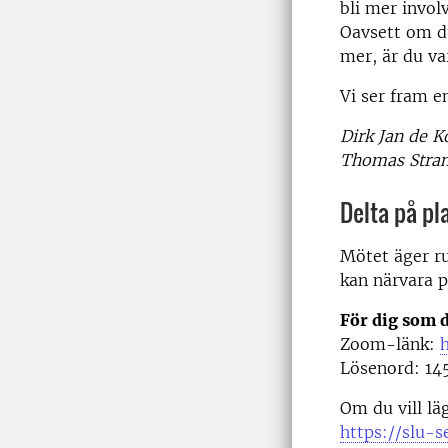
bli mer invol
Oavsett om du
mer, är du v
Vi ser fram e
Dirk Jan de
Thomas Stran
Delta på pla
Mötet äger 
kan närvara p
För dig som d
Zoom-länk:
Lösenord: 14
Om du vill lä
https://slu-