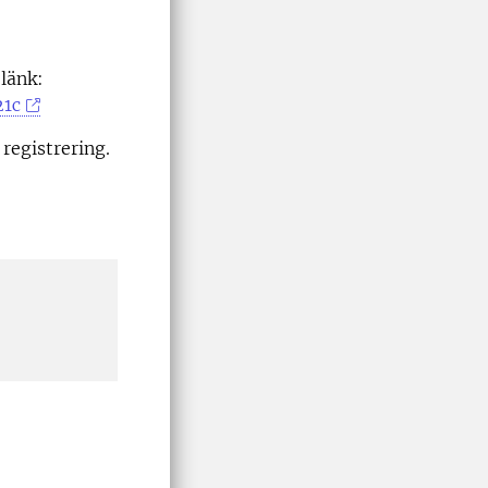
 länk:
21c
 registrering.