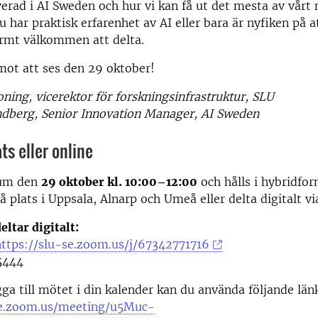
verad i AI Sweden och hur vi kan få ut det mesta av vår
 har praktisk erfarenhet av AI eller bara är nyfiken på at
armt välkommen att delta.
mot att ses den 29 oktober!
 Koning, vicerektor för forskningsinfrastruktur, S
dberg, Senior Innovation Manager, AI Sweden
ts eller online
rum den
29 oktober kl. 10:00–12:00
och hålls i hybridfo
å plats i Uppsala, Alnarp och Umeå eller delta digitalt vi
eltar digitalt:
https://slu-se.zoom.us/j/67342771716
5444
gga till mötet i din kalender kan du använda följande län
se.zoom.us/meeting/u5Muc-