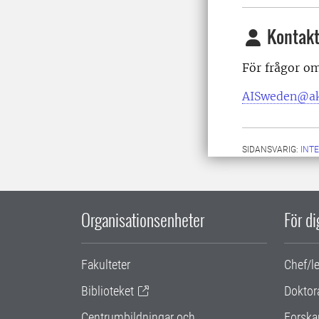
Kontakt
För frågor o
AISweden@ak
SIDANSVARIG:
INT
Organisationsenheter
För d
Fakulteter
Chef/l
Biblioteket
Doktor
Centrumbildningar och
Forska