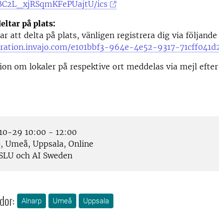
C2L_xjRSqmKFePUajtU/ics
eltar på plats:
r att delta på plats, vänligen registrera dig via följande
stration.invajo.com/e101bbf3-964e-4e52-9317-71cff041d
on om lokaler på respektive ort meddelas via mejl efter
0-29 10:00 - 12:00
, Umeå, Uppsala, Online
SLU och AI Sweden
dor:
Alnarp
Umeå
Uppsala