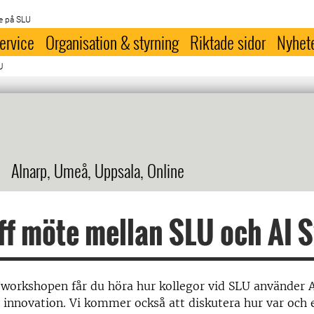
e på SLU
ervice
Organisation & styrning
Riktade sidor
Nyhet
U
Alnarp, Umeå, Uppsala, Online
ff möte mellan SLU och AI 
orkshopen får du höra hur kollegor vid SLU använder AI
 innovation. Vi kommer också att diskutera hur var och 