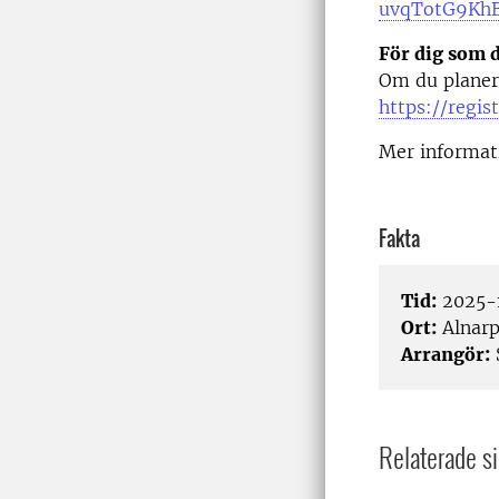
uvqTotG9KhB
För dig som d
Om du planera
https://regi
Mer informati
Fakta
Tid:
2025-1
Ort:
Alnarp
Arrangör:
Relaterade si