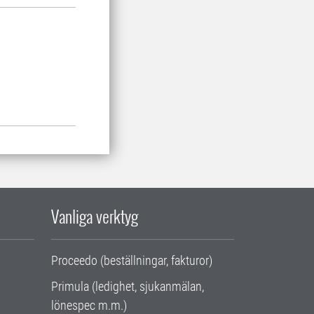
Vanliga verktyg
Proceedo (beställningar, fakturor)
Primula (ledighet, sjukanmälan,
lönespec m.m.)