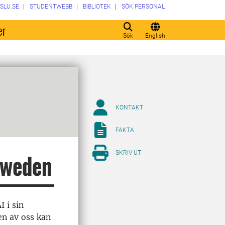
SLU.SE
STUDENTWEBB
BIBLIOTEK
SÖK PERSONAL
er
Sök
English
KONTAKT
FAKTA
SKRIV UT
Sweden
 i sin
en av oss kan