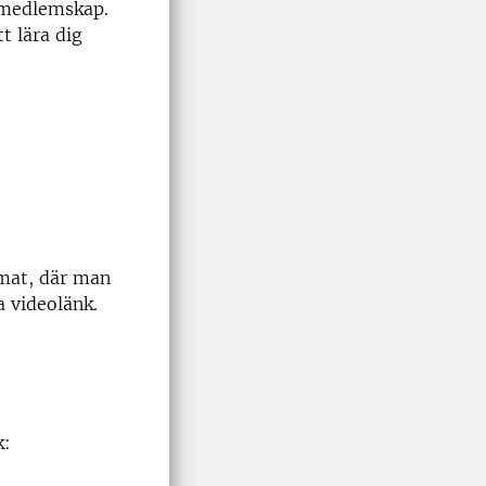
t medlemskap.
t lära dig
LU
rmat, där man
a videolänk.
k: