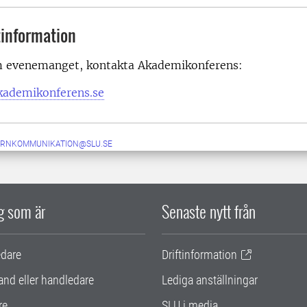
information
m evenemanget, kontakta Akademikonferens:
ademikonferens.se
ERNKOMMUNIKATION@SLU.SE
ig som är
Senaste nytt från
edare
Driftinformation
and eller handledare
Lediga anställningar
re
SLU i media