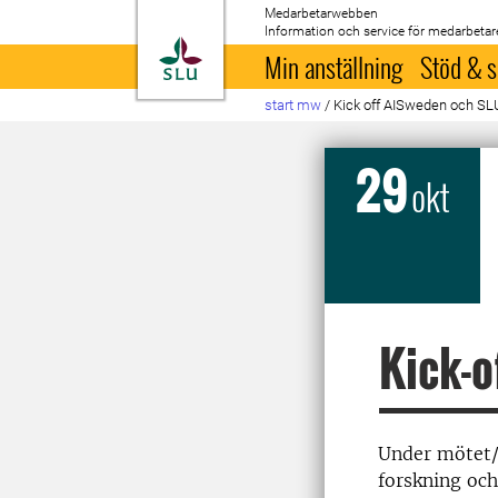
Medarbetarwebben
Information och service för medarbetar
Till startsida
Min anställning
Stöd & s
start mw
/
Kick off AISweden och SL
29
okt
Kick-o
Under mötet/w
forskning och