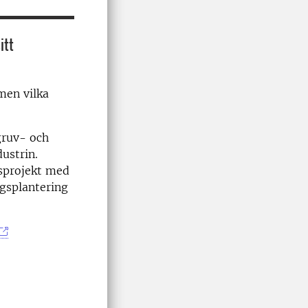
itt
men vilka
gruv- och
dustrin.
gsprojekt med
gsplantering