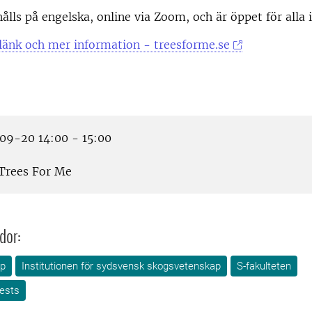
ålls på engelska, online via Zoom, och är öppet för alla 
länk och mer information - treesforme.se
9-20 14:00 - 15:00
Trees For Me
dor:
ap
Institutionen för sydsvensk skogsvetenskap
S-fakulteten
ests