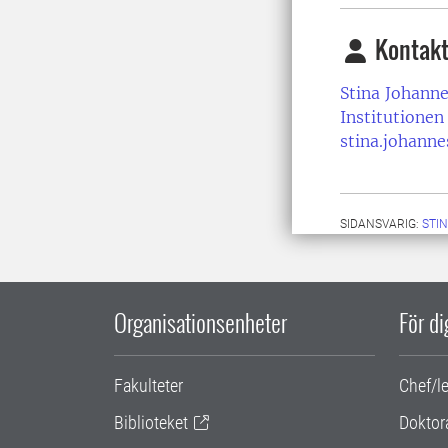
Kontakt
Stina Johann
Institutionen
stina.johann
SIDANSVARIG:
STI
Organisationsenheter
För d
Fakulteter
Chef/l
Biblioteket
Doktor