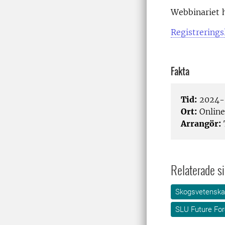
Webbinariet h
Registrerings
Fakta
Tid:
2024-0
Ort:
Online
Arrangör:
Relaterade si
Skogsvetensk
SLU Future For