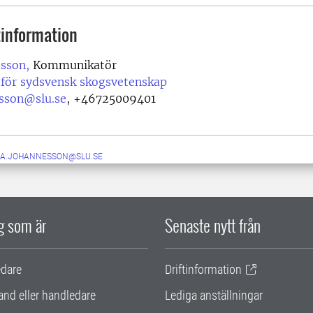
information
esson,
Kommunikatör
 för sydsvensk skogsvetenskap
esson@slu.se
,
+46725009401
NA.JOHANNESSON@SLU.SE
ig som är
Senaste nytt från
edare
Driftinformation
and eller handledare
Lediga anställningar