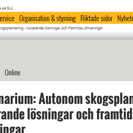
e på SLU
ervice
Organisation & styrning
Riktade sidor
Nyhet
gsplantering - nuvarande lösningar och framtida utmaningar
Online
narium: Autonom skogsplan
rande lösningar och framti
ingar