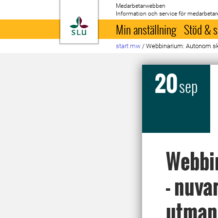
Medarbetarwebben
Information och service för medarbetar
Till startsida
Min anställning
Stöd & s
start mw
/
Webbinarium: Autonom sko
20
sep
Webbi
- nuva
utman