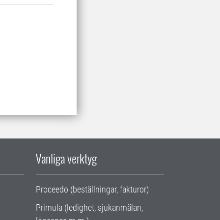
Vanliga verktyg
Proceedo (beställningar, fakturor)
Primula (ledighet, sjukanmälan,