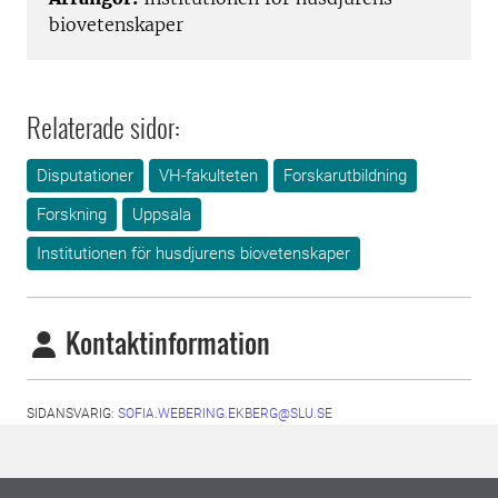
biovetenskaper
Relaterade sidor:
Disputationer
VH-fakulteten
Forskarutbildning
Forskning
Uppsala
Institutionen för husdjurens biovetenskaper
Kontaktinformation
SIDANSVARIG:
SOFIA.WEBERING.EKBERG@SLU.SE