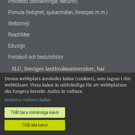
Proceedo (beställningar, fakturor)
Primula (ledighet, sjukanmälan, lönespec m.m.)
Webbmejl
ReachMee
Edusign
Protokoll och beslutslistor
SLU, Sveriges lantbruksuniversitet, har
verksamhet över hela Sverige. Huvudorter är
Denna webbplats använder kakor (cookies), som lagras i din
Alnarp, Uppsala och Umeå.
SLU är
webbläsare. Vissa kakor är nödvändiga för att webbplatsen
miljöcertifierat enligt ISO 14001. •
Telefon:
ska fungera korrekt. Andra är valbara.
018-67 10 00 • Org nr: 202100-2817 •
Om
Hantera valbara kakor
medarbetarwebben
•
SLU:s fakturaadress
•
Om SLU:s webbplatser
•
Vid KRIS
Tillåt bara nödvändiga kakor
•
Hantera kakor
•
Behandling av
Tillåt alla kakor
personuppgifter