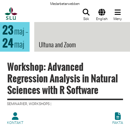
Medarbetarwebben
Till startsida
Sök
English
Meny
23
maj
–
24
maj
Ultuna and Zoom
Workshop: Advanced
Regression Analysis in Natural
Sciences with R Software
SEMINARIER, WORKSHOPS |
KONTAKT
FAKTA