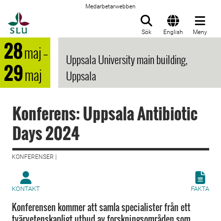
Medarbetarwebben
Till startsida
Sök
English
Meny
28
maj
–
Uppsala University main building,
29
maj
Uppsala
Konferens: Uppsala Antibiotic
Days 2024
KONFERENSER |
KONTAKT
FAKTA
Konferensen kommer att samla specialister från ett
tvärvetenskapligt utbud av forskningsområden som