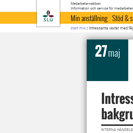
Medarbetarwebben
Information och service för medarbetar
Till startsida
Min anställning
Stöd & s
start mw
/
Intressanta växter med fåg
27
maj
Intres
bakgru
INTERNA HÄNDELSE