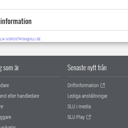
information
ILIA.NORDSTROM@SLU.SE
ig som är
Senaste nytt från
edare
Driftinformation
and eller handledare
Lediga anställningar
re
SLU i media
ggare
SLU Play
nikatör