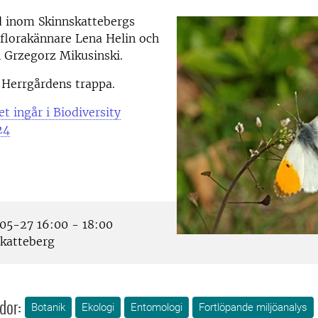
 inom Skinnskattebergs
lorakännare Lena Helin och
n Grzegorz Mikusinski.
 Herrgårdens trappa.
et ingår i Biodiversity
24
5-27 16:00 - 18:00
katteberg
dor:
Botanik
Ekologi
Entomologi
Fortlöpande miljöanalys