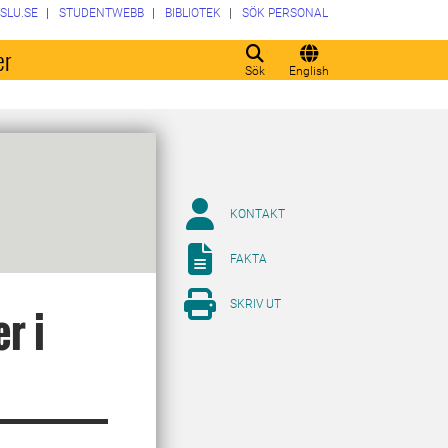
SLU.SE
STUDENTWEBB
BIBLIOTEK
SÖK PERSONAL
er
Sök
English
KONTAKT
FAKTA
SKRIV UT
r i