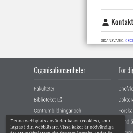
Kontakt
SIDANSVARIG:
CEC
Organisationsenheter
För d
Fakulteter
Chef/l
Biblioteket
Doktor
Centrumbildningar och
Forska
samarbetsprojekt
Denna webbplats använder kakor (cookies), som
Handlä
lagras i din webbläsare. Vissa kakor är nödvändiga
Gemensamma verksamhetsstödet
Kommu