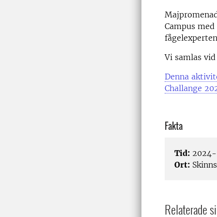
Majpromenad
Campus med f
fågelexperte
Vi samlas vid
Denna aktivit
Challange 20
Fakta
Tid:
2024-0
Ort:
Skinns
Relaterade si