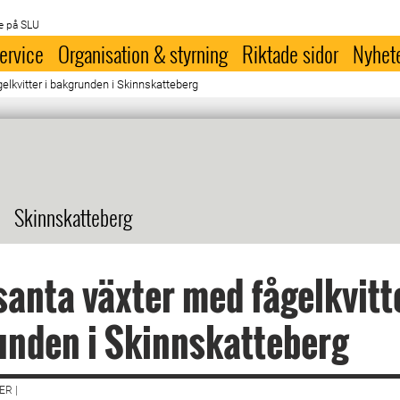
e på SLU
ervice
Organisation & styrning
Riktade sidor
Nyhet
elkvitter i bakgrunden i Skinnskatteberg
Skinnskatteberg
santa växter med fågelkvitte
nden i Skinnskatteberg
R |