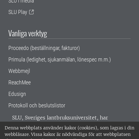
SLU i media
SLU Play
Vanliga verktyg
Proceedo (beställningar, fakturor)
Primula (ledighet, sjukanmälan, lönespec m.m.)
Webbmejl
ReachMee
Edusign
Protokoll och beslutslistor
SLU, Sveriges lantbruksuniversitet, har
verksamhet över hela Sverige. Huvudorter är
Denna webbplats använder kakor (cookies), som lagras i din
Alnarp, Uppsala och Umeå.
SLU är
webbläsare. Vissa kakor är nödvändiga för att webbplatsen