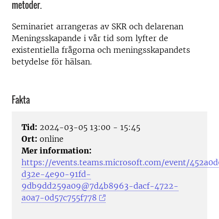
metoder.
Seminariet arrangeras av SKR och delarenan
Meningsskapande i vår tid som lyfter de
existentiella frågorna och meningsskapandets
betydelse för hälsan.
Fakta
Tid:
2024-03-05 13:00 - 15:45
Ort:
online
Mer information:
https://events.teams.microsoft.com/event/452a0
d32e-4e90-91fd-
9db9dd259a09@7d4b8963-dacf-4722-
a0a7-0d57c755f778