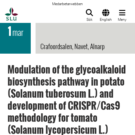
Medarbetarwebben
Till startsida
Sök
English
Meny
1
mar
Crafoordsalen, Navet, Alnarp
Modulation of the glycoalkaloid
biosynthesis pathway in potato
(Solanum tuberosum L.) and
development of CRISPR/Cas9
methodology for tomato
(Solanum lycopersicum L.)