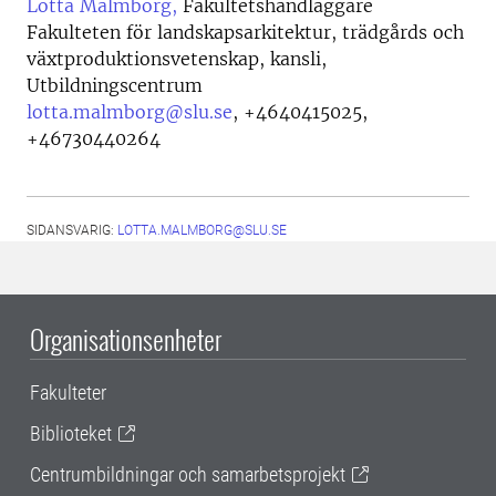
Lotta Malmborg,
Fakultetshandläggare
Fakulteten för landskapsarkitektur, trädgårds och
växtproduktionsvetenskap, kansli,
Utbildningscentrum
lotta.malmborg@slu.se
,
+4640415025,
+46730440264
SIDANSVARIG:
LOTTA.MALMBORG@SLU.SE
Organisationsenheter
Fakulteter
Biblioteket
Centrumbildningar och samarbetsprojekt