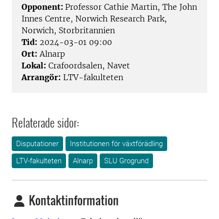
Opponent:
Professor Cathie Martin, The John
Innes Centre, Norwich Research Park,
Norwich, Storbritannien
Tid:
2024-03-01 09:00
Ort:
Alnarp
Lokal:
Crafoordsalen, Navet
Arrangör:
LTV-fakulteten
Relaterade sidor:
Disputationer
Institutionen för växtförädling
LTV-fakulteten
Alnarp
SLU Grogrund
Kontaktinformation