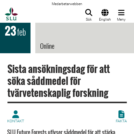
Medarbetarwebben
Till startsida
Sök
English
Meny
23
feb
Online
Sista ansökningsdag för att
söka såddmedel för
tvärvetenskaplig forskning
KONTAKT
FAKTA
SLU Future Forests utlyser såddmedel för att stärka