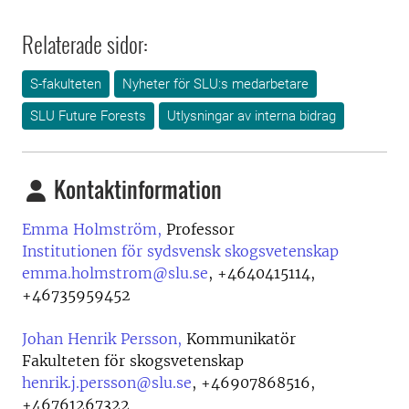
Relaterade sidor:
S-fakulteten
Nyheter för SLU:s medarbetare
SLU Future Forests
Utlysningar av interna bidrag
Kontaktinformation
Emma Holmström,
Professor
Institutionen för sydsvensk skogsvetenskap
emma.holmstrom@slu.se
,
+4640415114,
+46735959452
Johan Henrik Persson,
Kommunikatör
Fakulteten för skogsvetenskap
henrik.j.persson@slu.se
,
+46907868516,
+46761267322