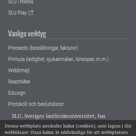
SLU i media
SLU Play
Vanliga verktyg
Proceedo (beställningar, fakturor)
Primula (ledighet, sjukanmälan, lönespec m.m.)
Webbmejl
ReachMee
Edusign
Protokoll och beslutslistor
SLU, Sveriges lantbruksuniversitet, har
verksamhet över hela Sverige. Huvudorter är
Denna webbplats använder kakor (cookies), som lagras i din
Alnarp, Uppsala och Umeå.
SLU är
webbläsare. Vissa kakor är nödvändiga för att webbplatsen