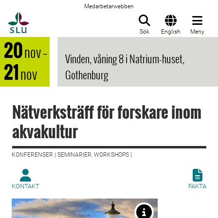
Medarbetarwebben
Till startsida
Sök
English
Meny
20
nov
–
Vinden, våning 8 i Natrium-huset,
21
nov
Gothenburg
Nätverksträff för forskare inom
akvakultur
KONFERENSER | SEMINARIER, WORKSHOPS |
KONTAKT
FAKTA