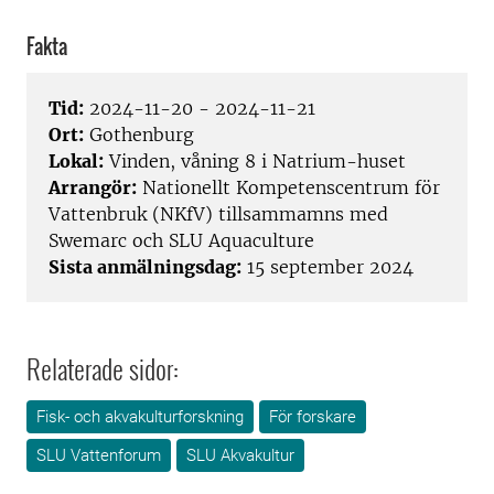
Fakta
Tid:
2024-11-20 - 2024-11-21
Ort:
Gothenburg
Lokal:
Vinden, våning 8 i Natrium-huset
Arrangör:
Nationellt Kompetenscentrum för
Vattenbruk (NKfV) tillsammamns med
Swemarc och SLU Aquaculture
Sista anmälningsdag:
15 september 2024
Relaterade sidor:
Fisk- och akvakulturforskning
För forskare
SLU Vattenforum
SLU Akvakultur