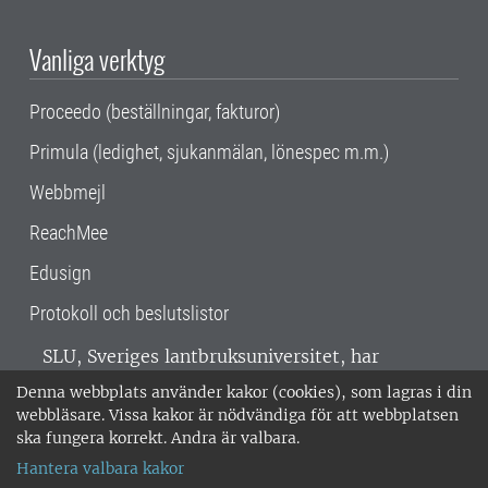
Vanliga verktyg
Proceedo (beställningar, fakturor)
Primula (ledighet, sjukanmälan, lönespec m.m.)
Webbmejl
ReachMee
Edusign
Protokoll och beslutslistor
SLU, Sveriges lantbruksuniversitet, har
verksamhet över hela Sverige. Huvudorter är
Denna webbplats använder kakor (cookies), som lagras i din
Alnarp, Uppsala och Umeå.
SLU är
webbläsare. Vissa kakor är nödvändiga för att webbplatsen
miljöcertifierat enligt ISO 14001. •
Telefon:
ska fungera korrekt. Andra är valbara.
018-67 10 00 • Org nr: 202100-2817 •
Om
Hantera valbara kakor
medarbetarwebben
•
SLU:s fakturaadress
•