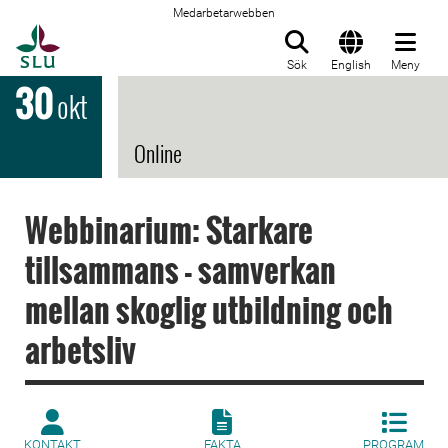
Medarbetarwebben
Till startsida
Sök
English
Meny
30
okt
Online
Webbinarium: Starkare
tillsammans - samverkan
mellan skoglig utbildning och
arbetsliv
KONTAKT
FAKTA
PROGRAM