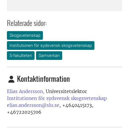
Relaterade sidor:
Skogsvetenskap
Institutionen för sydsvensk skogsvetenskap
S-fakulteten
Samverkan
Kontaktinformation
Elias Andersson,
Universitetslektor
Institutionen för sydsvensk skogsvetenskap
elias.andersson@slu.se
,
+4640415173,
+46722025706