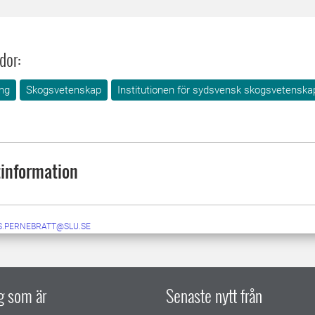
dor:
ng
Skogsvetenskap
Institutionen för sydsvensk skogsvetenska
information
S.PERNEBRATT@SLU.SE
ig som är
Senaste nytt från