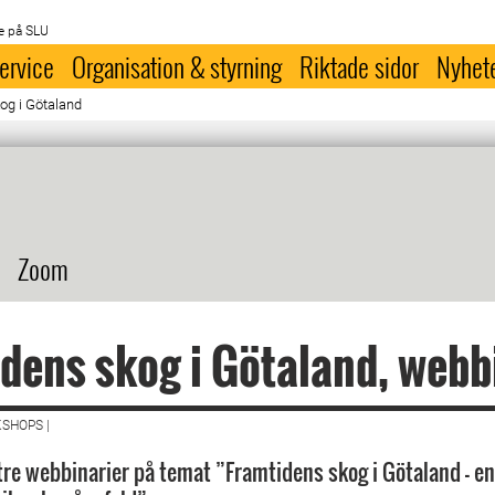
e på SLU
ervice
Organisation & styrning
Riktade sidor
Nyhet
og i Götaland
Zoom
dens skog i Götaland, webb
SHOPS |
 tre webbinarier på temat ”Framtidens skog i Götaland – e