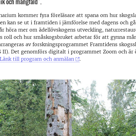
nik och mångfald”.
inarium kommer fyra föreläsare att spana om hur skogs
en kan se ut i framtiden i jämförelse med dagens och g
får höra mer om ädellövskogens utveckling, naturrestaur
ns roll och hur småskogsbruket arbetar för att gynna må
arrangeras av forskningsprogrammet Framtidens skogssk
 II). Det genomförs digitalt i programmet Zoom och är ö
Länk till program och anmälan
.