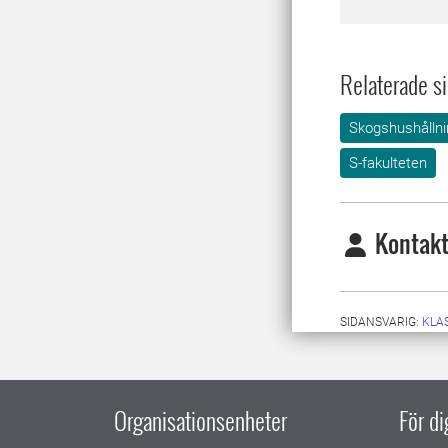
Relaterade si
Skogshushållni
S-fakulteten
Kontakt
SIDANSVARIG:
KLA
Organisationsenheter
För d