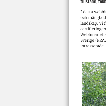
tillstånd, tek
I detta webb
och mångfald
landskap. Vi 
certifieringe
Webbinariet 
Sverige (FRAS
intresserade.