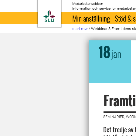
Medarbetarwebben
Information och service för medarbetar
Till startsida
Min anställning
Stöd & s
start mw
/
Webbinar 3 Framtidens sk
18
jan
Framti
SEMINARIER, WORK
Det tredje av