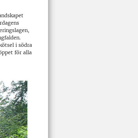
landskapet
årdagens
eringslagen,
ngfalden.
ötsel i södra
ppet för alla