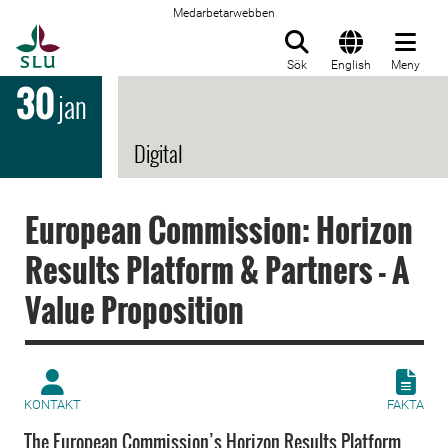
Medarbetarwebben
Till startsida
Sök
English
Meny
30
jan
Digital
European Commission: Horizon
Results Platform & Partners - A
Value Proposition
KONTAKT
FAKTA
The European Commission’s Horizon Results Platform