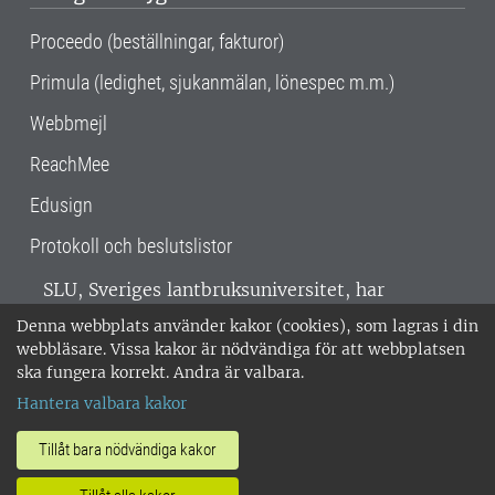
Proceedo (beställningar, fakturor)
Primula (ledighet, sjukanmälan, lönespec m.m.)
Webbmejl
ReachMee
Edusign
Protokoll och beslutslistor
SLU, Sveriges lantbruksuniversitet, har
verksamhet över hela Sverige. Huvudorter är
Denna webbplats använder kakor (cookies), som lagras i din
Alnarp, Uppsala och Umeå.
SLU är
webbläsare. Vissa kakor är nödvändiga för att webbplatsen
miljöcertifierat enligt ISO 14001. •
Telefon:
ska fungera korrekt. Andra är valbara.
018-67 10 00 • Org nr: 202100-2817 •
Om
Hantera valbara kakor
medarbetarwebben
•
SLU:s fakturaadress
•
Om SLU:s webbplatser
•
Vid KRIS
Tillåt bara nödvändiga kakor
•
Hantera kakor
•
Behandling av