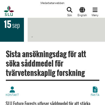
Medarbetarwebben
Till startsida
Sök
English
Meny
15
sep
-
Sista ansökningsdag för att
söka såddmedel för
tvärvetenskaplig forskning
KONTAKT
FAKTA
SLU Future Forests utlyser såddmedel för att stärka