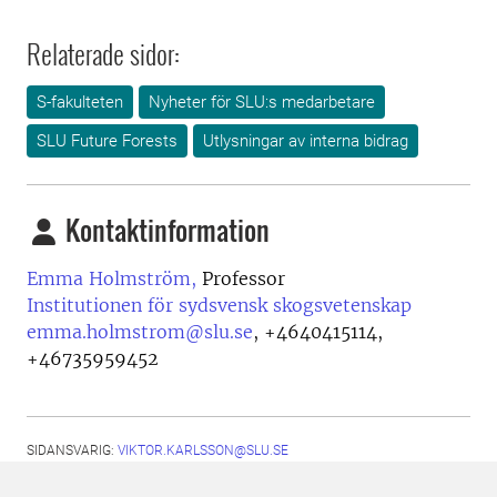
Relaterade sidor:
S-fakulteten
Nyheter för SLU:s medarbetare
SLU Future Forests
Utlysningar av interna bidrag
Kontaktinformation
Emma Holmström,
Professor
Institutionen för sydsvensk skogsvetenskap
emma.holmstrom@slu.se
,
+4640415114,
+46735959452
SIDANSVARIG:
VIKTOR.KARLSSON@SLU.SE