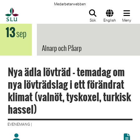
Medarbetarwebben
Till startsida
Sök
English
Meny
13
sep
Alnarp och Påarp
Nya ädla lövträd - temadag om
nya lövträdslag i ett förändrat
klimat (valnöt, tyskoxel, turkisk
hassel)
EVENEMANG |