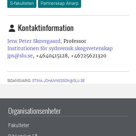
S-fakulteten
Partnerskap Alnarp
Kontaktinformation
Jens Peter Skovsgaard,
Professor
Institutionen för sydsvensk skogsvetenskap
jps@slu.se
,
+4640415128, +46725621320
SIDANSVARIG:
STINA.JOHANNESSON@SLU.SE
Organisationsenheter
Fakulteter