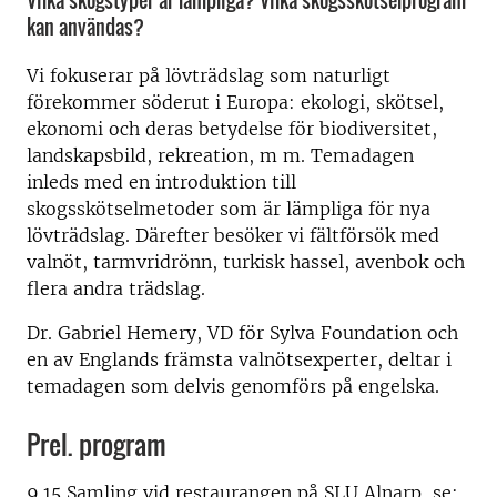
Vilka skogstyper är lämpliga? Vilka skogsskötselprogram
kan användas?
Vi fokuserar på lövträdslag som naturligt
förekommer söderut i Europa: ekologi, skötsel,
ekonomi och deras betydelse för biodiversitet,
landskapsbild, rekreation, m m. Temadagen
inleds med en introduktion till
skogsskötselmetoder som är lämpliga för nya
lövträdslag. Därefter besöker vi fältförsök med
valnöt, tarmvridrönn, turkisk hassel, avenbok och
flera andra trädslag.
Dr. Gabriel Hemery, VD för Sylva Foundation och
en av Englands främsta valnötsexperter, deltar i
temadagen som delvis genomförs på engelska.
Prel. program
9.15
Samling vid restaurangen på SLU Alnarp, se: