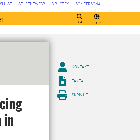
SLU.SE
STUDENTWEBB
BIBLIOTEK
SÖK PERSONAL
er
Sök
English
KONTAKT
FAKTA
SKRIV UT
ncing
 in