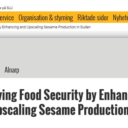
e på SLU
ervice
Organisation & styrning
Riktade sidor
Nyhet
by Enhancing and Upscaling Sesame Production in Sudan
Alnarp
ing Food Security by Enha
scaling Sesame Production