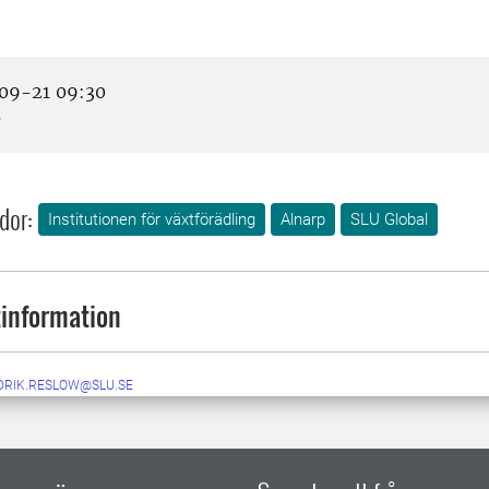
09-21 09:30
p
dor:
Institutionen för växtförädling
Alnarp
SLU Global
information
DRIK.RESLOW@SLU.SE