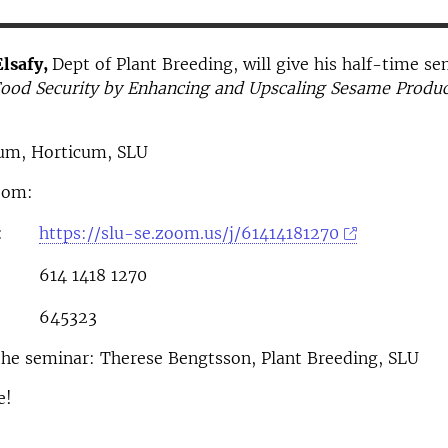
lsafy,
Dept of Plant Breeding,
will give his half-time s
ood Security by Enhancing and Upscaling Sesame Produc
cum, Horticum, SLU
oom:
:
https://slu-se.zoom.us/j/61414181270
614 1418 1270
645323
the seminar: Therese Bengtsson, Plant Breeding, SLU
e!