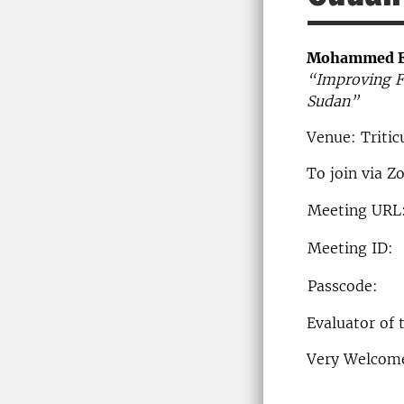
Mohammed E
“Improving F
Sudan”
Venue: Triti
To join via Z
Meeting URL
Meeting ID:
Passcode:
Evaluator of 
Very Welcom