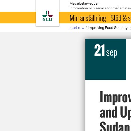
Medarbetarwebben
Information och service för medarbetar
Till startsida
Min anställning
Stöd & s
start mw
/
Improving Food Security 
21
sep
Improv
and Up
Sudan