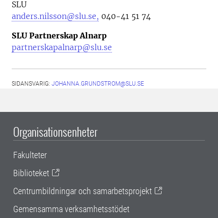
SLU
anders.nilsson@slu.se,
040-41 51 74
SLU Partnerskap Alnarp
partnerskapalnarp@slu.se
SIDANSVARIG:
JOHANNA.GRUNDSTROM@SLU.SE
Organisationsenheter
Fakulteter
Biblioteket
Centrumbildningar och samarbetsprojekt
Gemensamma verksamhetsstödet