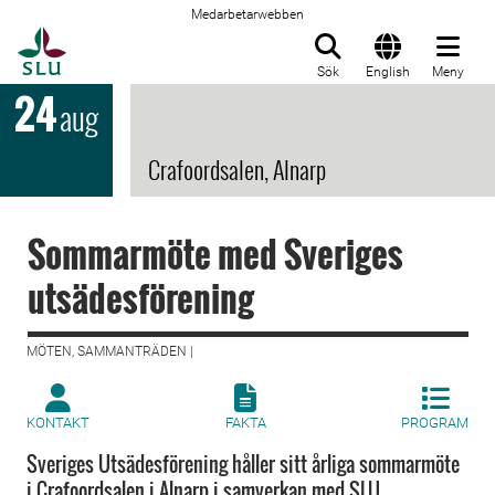
Medarbetarwebben
Till startsida
Sök
English
Meny
24
aug
Crafoordsalen, Alnarp
Sommarmöte med Sveriges
utsädesförening
MÖTEN, SAMMANTRÄDEN |
KONTAKT
FAKTA
PROGRAM
Sveriges Utsädesförening håller sitt årliga sommarmöte
i Crafoordsalen i Alnarp i samverkan med SLU