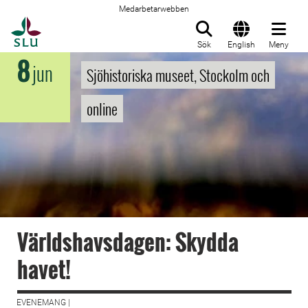
Medarbetarwebben
Till startsida
Sök
English
Meny
8
jun
Sjöhistoriska museet, Stockolm och
online
Världshavsdagen: Skydda
havet!
EVENEMANG |