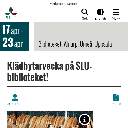
Medarbetarwebben
Till startsida
Sök
English
Meny
17
apr
–
23
apr
Biblioteket, Alnarp, Umeå, Uppsala
Klädbytarvecka på SLU-
biblioteket!
KONTAKT
FAKTA