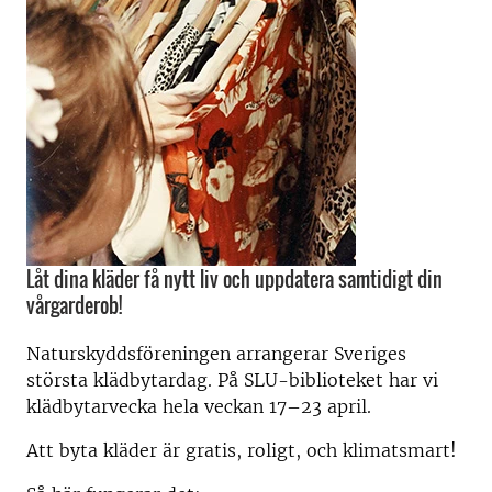
Låt dina kläder få nytt liv och uppdatera samtidigt din
vårgarderob!
Naturskyddsföreningen arrangerar Sveriges
största klädbytardag. På SLU-biblioteket har vi
klädbytarvecka hela veckan 17–23 april.
Att byta kläder är gratis, roligt, och klimatsmart!